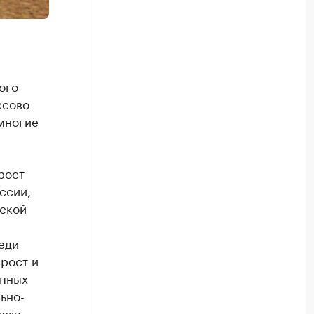
ого
ссово
 многие
рост
ссии,
вской
еди
рост и
упных
ьно-
нозу