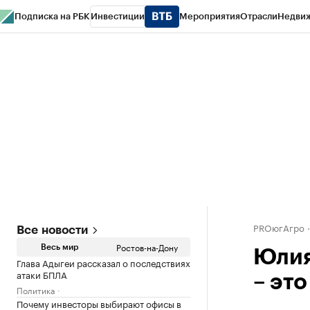
Подписка на РБК
Инвестиции
Мероприятия
Отрасли
Недви
РБК Курсы
РБК Life
Тренды
Визионеры
Национальные проекты
Горо
Спецпроекты СПб
Конференции СПб
Спецпроекты
Проверка конт
PROюгАгро
Все новости
Ростов-на-Дону
Весь мир
Юлия
Глава Адыгеи рассказал о последствиях
атаки БПЛА
– эт
Политика
Почему инвесторы выбирают офисы в