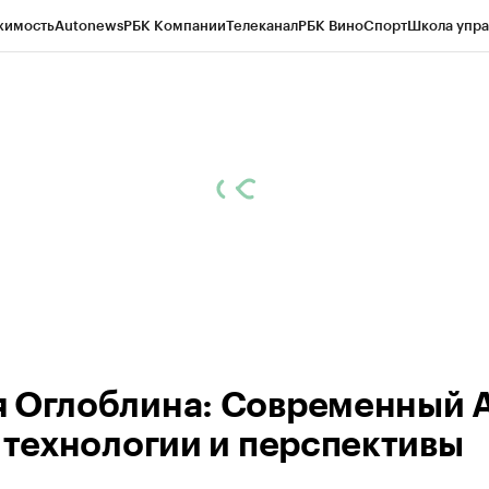
жимость
Autonews
РБК Компании
Телеканал
РБК Вино
Спорт
Школа упра
д
Стиль
Крипто
РБК Бизнес-среда
Дискуссионный клуб
Исследования
К
рагентов
Политика
Экономика
Бизнес
Технологии и медиа
Финансы
Рын
 Оглоблина: Современный 
о технологии и перспективы