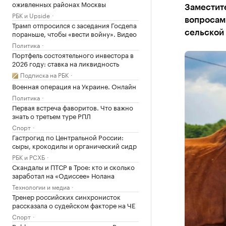
оживленных районах Москвы
Заместит
РБК и Upside
вопросам
Трамп отпросился с заседания Госдепа
пораньше, чтобы «вести войну». Видео
сельской
Политика
Портфель состоятельного инвестора в
2026 году: ставка на ликвидность
Подписка на РБК
Военная операция на Украине. Онлайн
Политика
Первая встреча фаворитов. Что важно
знать о третьем туре РПЛ
Спорт
Гастрогид по Центральной России:
сыры, крокодилы и органический сидр
РБК и РСХБ
Скандалы и ПТСР в Трое: кто и сколько
заработал на «Одиссее» Нолана
Технологии и медиа
Тренер российских синхронисток
рассказала о судейском факторе на ЧЕ
Спорт