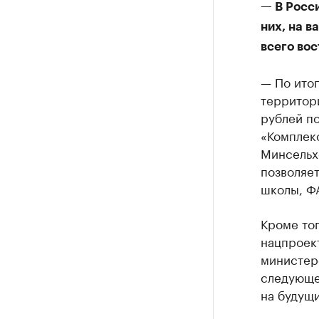
— В Росс
них, на в
всего во
— По ито
территор
рублей по
«Комплек
Минсельх
позволяет
школы, ФА
Кроме тог
нацпроек
министерс
следующег
на будущи