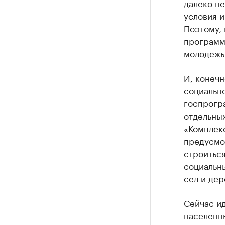
далеко н
условия и
Поэтому,
программ
молодежь 
И, конечн
социальн
госпрогра
отдельны
«Комплек
предусмот
строиться
социальны
сел и дер
Сейчас и
населенны