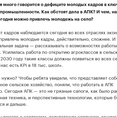
я много говорится о дефиците молодых кадров в кл
промышленности. Как обстоят дела в АПК? И чем, на
егодня можно привлечь молодежь на село?
 кадров наблюдается сегодня во всех отраслях эко
привлечь молодые кадры, действительно, сложнее. И
льная задача — рассказывать о возможностях работы
. Усилилась работа по открытию агроклассов в сельс
 2030 году такие классы должны появиться во всех с
 нас есть KPI в 18 тыс. школ».
 нужно? Чтобы ребята увидели, что представляет соб
ое сельское хозяйство, поняли, что работать в АПК
. Сегодня АПК — это не грязные сапоги, как было ра
ая техника, и перспективные технологии, которые б
ся и дальше.
ы вместе с коллегами, депутатским корпусом, заним