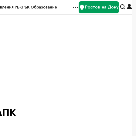
Ростов-на-Дону
вления РБК
РБК Образование
редитные рейтинги
Франшизы
Газета
ок наличной валюты
АПК