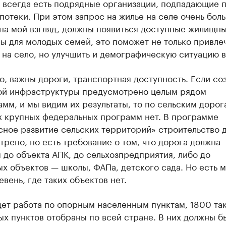
е всегда есть подрядные организации, подпадающие 
потеки. При этом запрос на жилье на селе очень бол
 на мой взгляд, должны появиться доступные жилищн
ы для молодых семей, это поможет не только привле
на село, но улучшить и демографическую ситуацию в
о, важны дороги, транспортная доступность. Если со
ой инфраструктуры предусмотрено целым рядом
мм, и мы видим их результаты, то по сельским дорог
х крупных федеральных программ нет. В программе
сное развитие сельских территорий» строительство 
рено, но есть требование о том, что дорога должна
 до объекта АПК, до сельхозпредприятия, либо до
х объектов — школы, ФАПа, детского сада. Но есть 
евень, где таких объектов нет.
дет работа по опорным населенным пунктам, 1800 та
х пунктов отобраны по всей стране. В них должны б