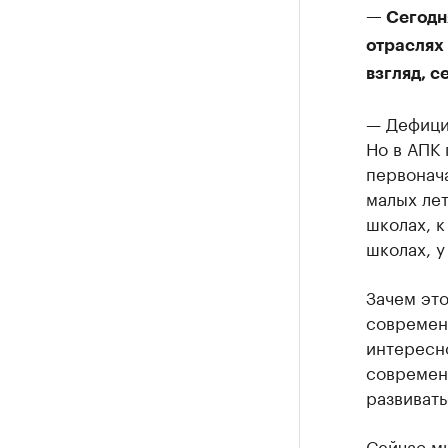
— Сегодн
отраслях 
взгляд, с
— Дефицит
Но в АПК 
первонача
малых лет
школах, к
школах, у
Зачем это
современн
интересно
современн
развивать
Сейчас м