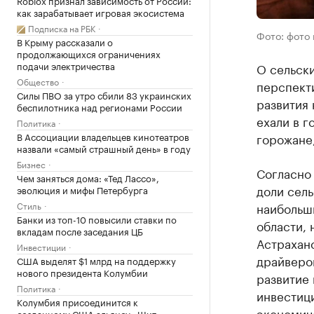
Roblox признал зависимость от России:
как зарабатывает игровая экосистема
Подписка на РБК
Фото: фото
В Крыму рассказали о
продолжающихся ограничениях
подачи электричества
О сельски
Общество
перспект
Силы ПВО за утро сбили 83 украинских
развития
беспилотника над регионами России
ехали в г
Политика
В Ассоциации владельцев кинотеатров
горожане,
назвали «самый страшный день» в году
Бизнес
Согласно 
Чем заняться дома: «Тед Лассо»,
доли сель
эволюция и мифы Петербурга
Стиль
наибольш
Банки из топ-10 повысили ставки по
области, 
вкладам после заседания ЦБ
Астраханс
Инвестиции
драйверов
США выделят $1 млрд на поддержку
нового президента Колумбии
развитие 
Политика
инвестиц
Колумбия присоединится к
экономиче
созданному США альянсу «Щит