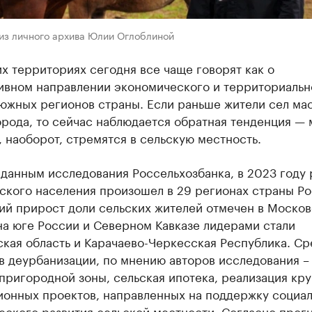
 из личного архива Юлии Оглоблиной
х территориях сегодня все чаще говорят как о
ивном направлении экономического и территориальн
 южных регионов страны. Если раньше жители сел ма
орода, то сейчас наблюдается обратная тенденция —
 наоборот, стремятся в сельскую местность.
данным исследования Россельхозбанка, в 2023 году 
ского населения произошел в 29 регионах страны Ро
ий прирост доли сельских жителей отмечен в Моско
на юге России и Северном Кавказе лидерами стали
кая область и Карачаево-Черкесская Республика. Ср
 деурбанизации, по мнению авторов исследования – 
пригородной зоны, сельская ипотека, реализация кр
ионных проектов, направленных на поддержку социал
ского развития сельской местности. Согласно прог