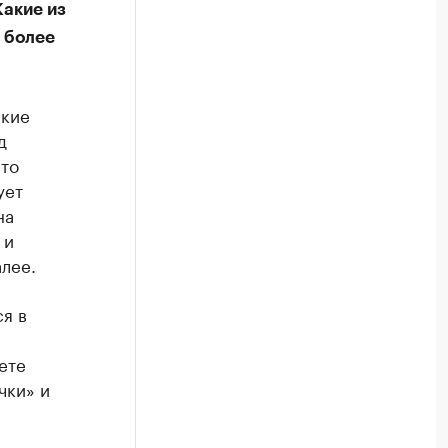
Какие из
, более
ские
д
это
ует
на
 и
лее.
я в
ете
чки» и