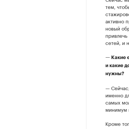
тем, чтоб
стажирово
активно 
новый обр
привлечь 
сетей, и 
— Какие 
и какие 
нужны?
— Сейчас,
именно дл
самых мол
минимум н
Кроме тог