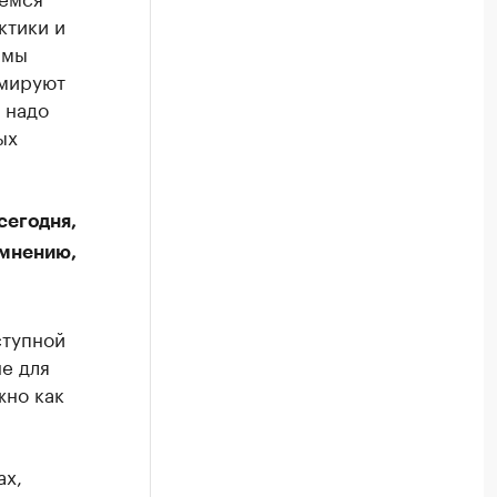
ктики и
 мы
рмируют
 надо
ых
сегодня,
 мнению,
ступной
е для
жно как
ах,