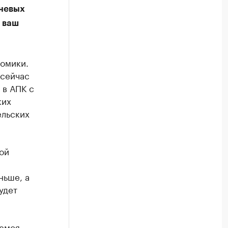
ючевых
 ваш
номики.
 сейчас
 в АПК с
ких
ельских
ой
ньше, а
удет
аемся