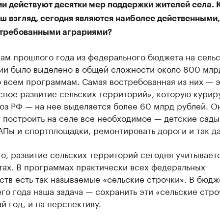
ии действуют десятки мер поддержки жителей села. 
аш взгляд, сегодня являются наиболее действенными
стребованными аграриями?
гам прошлого года из федерального бюджета на сель
ии было выделено в общей сложности около 800 млр
 всем программам. Самая востребованная из них — 
сное развитие сельских территорий», которую курир
оз РФ — на нее выделяется более 60 млрд рублей. О
 построить на селе все необходимое — детские сады
Пы и спортплощадки, ремонтировать дороги и так да
о, развитие сельских территорий сегодня учитываетс
тах. В программах практически всех федеральных
тв есть так называемые «сельские строчки». В бюдж
о года наша задача — сохранить эти «сельские стро
й год, и на перспективу.