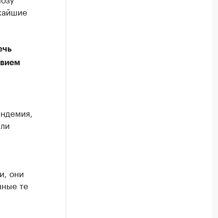
ижайшие
ечь
твием
андемия,
ели
и, они
нные те
.