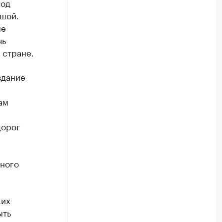
под
ьшой.
ые
чь
 стране.
здание
ам
дорог
много
ких
ыть