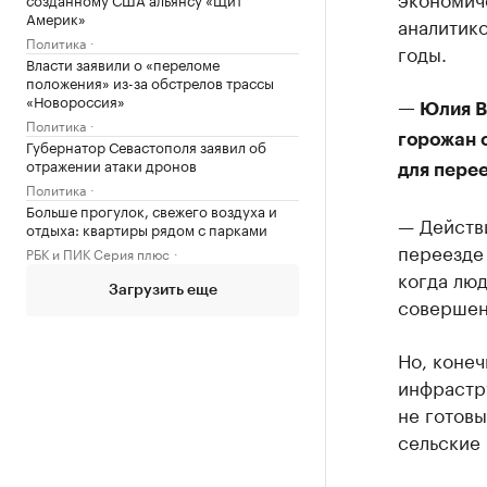
Америк»
аналитико
Политика
годы.
Власти заявили о «переломе
положения» из-за обстрелов трассы
«Новороссия»
— Юлия Ва
Политика
горожан с
Губернатор Севастополя заявил об
отражении атаки дронов
для пере
Политика
Больше прогулок, свежего воздуха и
— Действ
отдыха: квартиры рядом с парками
переезде 
РБК и ПИК Серия плюс
когда люд
Загрузить еще
совершен
Но, конеч
инфрастр
не готовы
сельские 