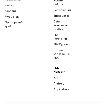
сайтов
Кавказ
Рег.решения
Карелия
Знакомства
Мурманск
Сайт
Приморский
знакомств
край
podbor.ru
РБК
Компании
РБК Курсы
Школа
управления
РБК
РБК
Новости
iOS
Android
AppGallery