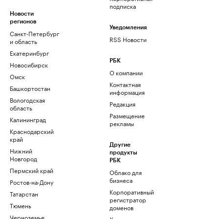
подписка
Новости
регионов
Уведомления
Санкт-Петербург
RSS Новости
и область
Екатеринбург
РБК
Новосибирск
О компании
Омск
Контактная
Башкортостан
информация
Вологодская
Редакция
область
Размещение
Калининград
рекламы
Краснодарский
край
Другие
Нижний
продукты
Новгород
РБК
Пермский край
Облако для
бизнеса
Ростов-на-Дону
Корпоративный
Татарстан
регистратор
Тюмень
доменов
Черноземье
Хостинг