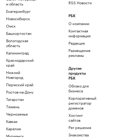
RSS Новости
и область
Екатеринбург
РБК
Новосибирск
О компании
Омск
Контактная
Башкортостан
информация
Вологодская
Редакция
область
Размещение
Калининград
рекламы
Краснодарский
край
Другие
Нижний
продукты
Новгород
РБК
Пермский край
Облако для
бизнеса
Ростов-на-Дону
Корпоративный
Татарстан
регистратор
Тюмень
доменов
Черноземье
Хостинг
сайтов
Кавказ
Рег.решения
Карелия
Знакомства
Мурманск