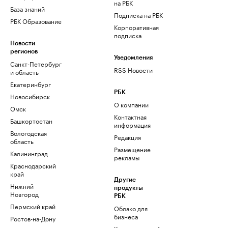
на РБК
База знаний
Подписка на РБК
РБК Образование
Корпоративная
подписка
Новости
регионов
Уведомления
Санкт-Петербург
RSS Новости
и область
Екатеринбург
РБК
Новосибирск
О компании
Омск
Контактная
Башкортостан
информация
Вологодская
Редакция
область
Размещение
Калининград
рекламы
Краснодарский
край
Другие
Нижний
продукты
Новгород
РБК
Пермский край
Облако для
бизнеса
Ростов-на-Дону