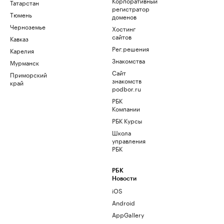
Корпоративный
Татарстан
регистратор
Тюмень
доменов
Черноземье
Хостинг
сайтов
Кавказ
Рег.решения
Карелия
Знакомства
Мурманск
Сайт
Приморский
знакомств
край
podbor.ru
РБК
Компании
РБК Курсы
Школа
управления
РБК
РБК
Новости
iOS
Android
AppGallery