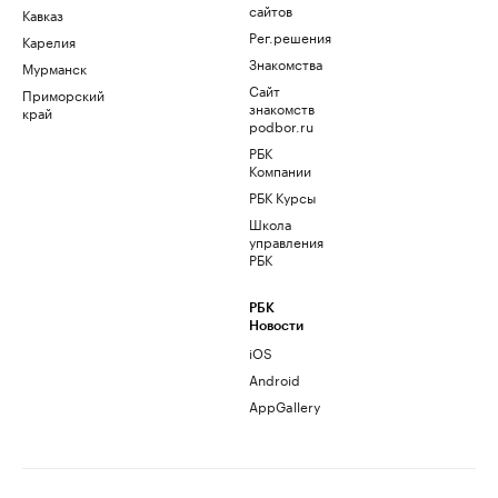
сайтов
Кавказ
Рег.решения
Карелия
Знакомства
Мурманск
Сайт
Приморский
знакомств
край
podbor.ru
РБК
Компании
РБК Курсы
Школа
управления
РБК
РБК
Новости
iOS
Android
AppGallery