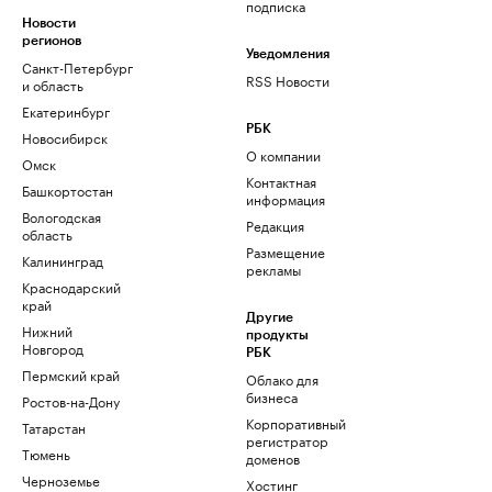
подписка
Новости
регионов
Уведомления
Санкт-Петербург
RSS Новости
и область
Екатеринбург
РБК
Новосибирск
О компании
Омск
Контактная
Башкортостан
информация
Вологодская
Редакция
область
Размещение
Калининград
рекламы
Краснодарский
край
Другие
Нижний
продукты
Новгород
РБК
Пермский край
Облако для
бизнеса
Ростов-на-Дону
Корпоративный
Татарстан
регистратор
Тюмень
доменов
Черноземье
Хостинг