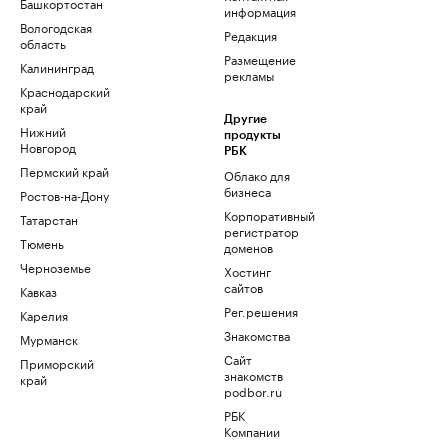
Башкортостан
информация
Вологодская
Редакция
область
Размещение
Калининград
рекламы
Краснодарский
край
Другие
Нижний
продукты
Новгород
РБК
Пермский край
Облако для
бизнеса
Ростов-на-Дону
Корпоративный
Татарстан
регистратор
Тюмень
доменов
Черноземье
Хостинг
сайтов
Кавказ
Рег.решения
Карелия
Знакомства
Мурманск
Сайт
Приморский
знакомств
край
podbor.ru
РБК
Компании