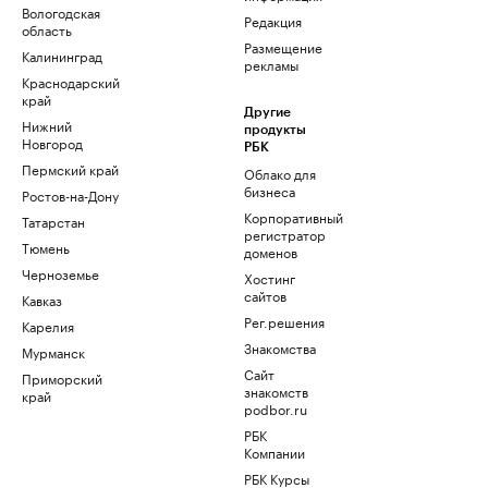
Вологодская
Редакция
область
Размещение
Калининград
рекламы
Краснодарский
край
Другие
Нижний
продукты
Новгород
РБК
Пермский край
Облако для
бизнеса
Ростов-на-Дону
Корпоративный
Татарстан
регистратор
Тюмень
доменов
Черноземье
Хостинг
сайтов
Кавказ
Рег.решения
Карелия
Знакомства
Мурманск
Сайт
Приморский
знакомств
край
podbor.ru
РБК
Компании
РБК Курсы