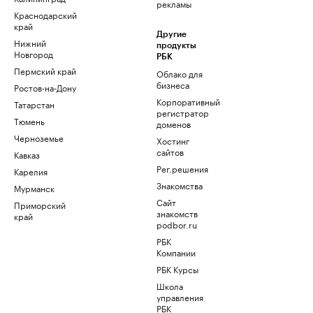
рекламы
Краснодарский
край
Другие
Нижний
продукты
Новгород
РБК
Пермский край
Облако для
бизнеса
Ростов-на-Дону
Корпоративный
Татарстан
регистратор
Тюмень
доменов
Черноземье
Хостинг
сайтов
Кавказ
Рег.решения
Карелия
Знакомства
Мурманск
Сайт
Приморский
знакомств
край
podbor.ru
РБК
Компании
РБК Курсы
Школа
управления
РБК