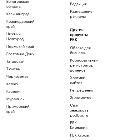
Вологодская
Редакция
область
Размещение
Калининград
рекламы
Краснодарский
край
Другие
Нижний
продукты
Новгород
РБК
Пермский край
Облако для
бизнеса
Ростов-на-Дону
Корпоративный
Татарстан
регистратор
Тюмень
доменов
Черноземье
Хостинг
сайтов
Кавказ
Рег.решения
Карелия
Знакомства
Мурманск
Сайт
Приморский
знакомств
край
podbor.ru
РБК
Компании
РБК Курсы