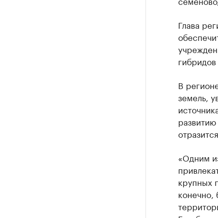
семеново
Глава рег
обеспечи
учрежден
гибридов 
В регион
земель, у
источника
развитию 
отразится
«Одним и
привлекат
крупных 
конечно, 
территори