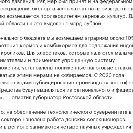
ого давления. Ряд мер был принят и на федеральном
а сокращения экспорта часть затрат на производство 
ию возмещается производителям зерновых культур. Д
й области на это выделен 1 млрд рублей.
онального бюджета мы возмещаем аграриям около 10
ретение кормов и комбикормов для содержания инде
, кроликов. Для хлебопеков, которые являются малым
имателями и применяют упрощенную систему
ложения, установлены пониженные налоговые ставки.
ваться этими мерами не собираемся. С 2023 года
ельно вводим субсидирование производства картофел
редства будут выделяться из регионального и федер
, — отметил губернатор Ростовской области.
о, на обеспечение технологического суверенитета в
 секторе нацелена работа донских селекционеров.
й в регионе занимаются четыре научных учреждения 