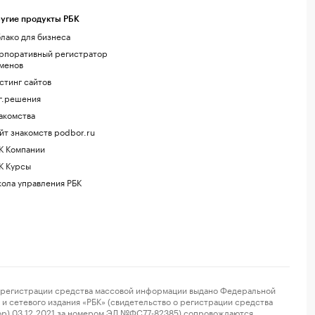
угие продукты РБК
лако для бизнеса
рпоративный регистратор
менов
стинг сайтов
г.решения
акомства
йт знакомств podbor.ru
К Компании
К Курсы
ола управления РБК
регистрации средства массовой информации выдано Федеральной
и сетевого издания «РБК» (свидетельство о регистрации средства
ор) 03.12.2021 за номером ЭЛ №ФС77-82385) сопровождаются