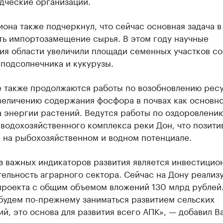
дческие организации.
иона также подчеркнул, что сейчас основная задача 
ть импортозамещение сырья. В этом году научные
ия области увеличили площади семенных участков со
подсолнечника и кукурузы.
е также продолжаются работы по возобновлению рес
величению содержания фосфора в почвах как основн
 энергии растений. Ведутся работы по оздоровлени
водохозяйственного комплекса реки Дон, что позити
 на рыбохозяйственном и водном потенциале.
з важных индикаторов развития является инвестицио
ельность аграрного сектора. Сейчас на Дону реализ
проекта с общим объемом вложений 130 млрд рублей
будем по-прежнему заниматься развитием сельских
й, это основа для развития всего АПК», — добавил В