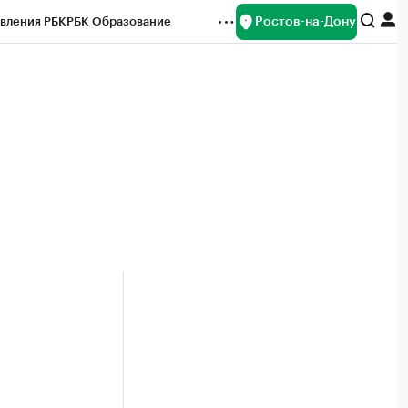
Ростов-на-Дону
вления РБК
РБК Образование
редитные рейтинги
Франшизы
Газета
ок наличной валюты