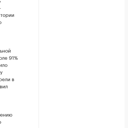
ь
-
атории
о
ьной
оле 91%
ило
у
рели в
вил
чению
о