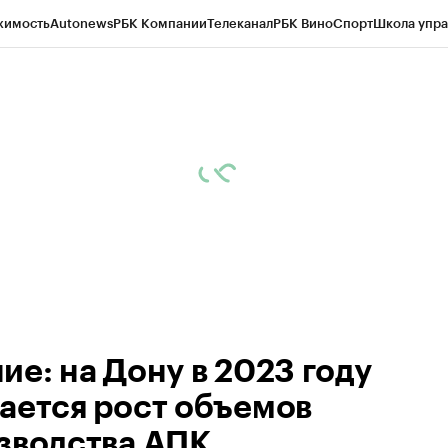
жимость
Autonews
РБК Компании
Телеканал
РБК Вино
Спорт
Школа упра
д
Стиль
Крипто
РБК Бизнес-среда
Дискуссионный клуб
Исследования
К
рагентов
Политика
Экономика
Бизнес
Технологии и медиа
Финансы
Рын
ие: на Дону в 2023 году
ается рост объемов
зводства АПК