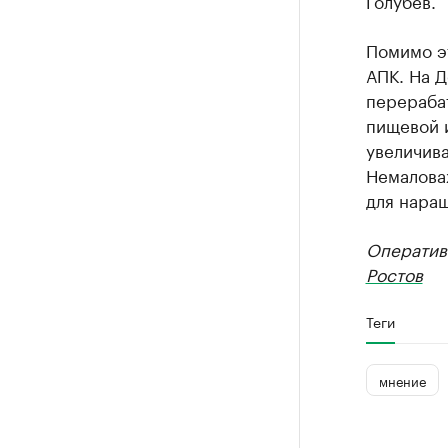
Голубев.
Помимо эт
АПК. На Д
перераба
пищевой 
увеличива
Немалова
для нара
Оператив
Ростов
Теги
мнение