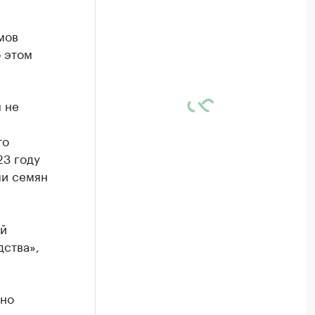
мов
 этом
 не
то
23 году
ми семян
ой
ства»,
жно