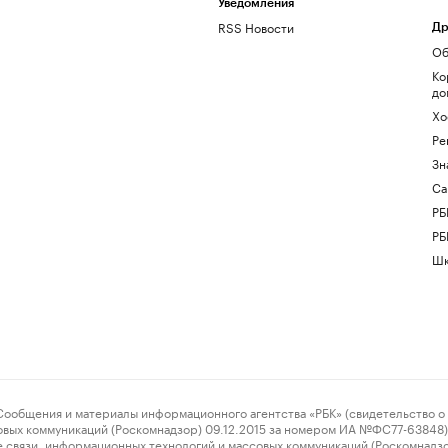
Уведомления
RSS Новости
Др
Об
Ко
до
Хо
Ре
Зн
Са
РБ
РБ
Шк
ения и материалы информационного агентства «РБК» (свидетельство о 
овых коммуникаций (Роскомнадзор) 09.12.2015 за номером ИА №ФС77-63848) 
 связи, информационных технологий и массовых коммуникаций (Роскомнадз