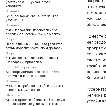
охарактер
урегулировании украинского
столкнул
конфликта
Политика
таможенн
Гендиректор «ИжАвиа» объявил об
Азовского
увольнении
оборудова
Политика
Матч Первой лиги перенесли из-за
проблем с вылетом «Сочи» в Москву
«Вместе с
Спорт
непреодо
Перешедший в «Лидс» Траффорд стал
программ
самым дорогим британским вратарем
сельхозте
Спорт
Как устроены приватные террасы в
своего ро
квартирах «Серии плюс»
хозяйства
РБК и ПИК Серия плюс
регионал
Аэропорт Домодедово открыли для
приема и вылета самолетов
Василий Г
Политика
Женщина и ребенок погибли во время
Губернато
непогоды в Смоленске
региона 
Общество
Арест запросили обвиняемой по делу о
устойчиво
порнографии экс-участнице «Дома-2»