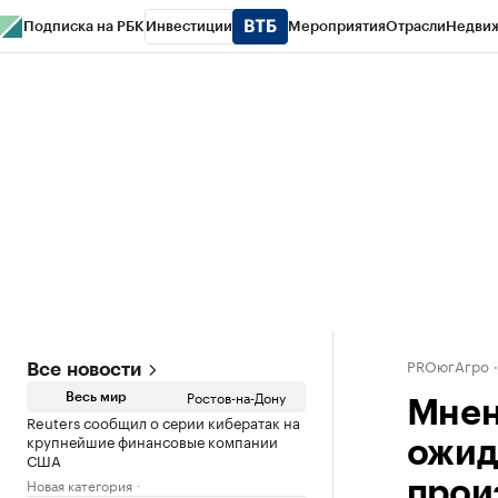
Подписка на РБК
Инвестиции
Мероприятия
Отрасли
Недви
РБК Курсы
РБК Life
Тренды
Визионеры
Национальные проекты
Горо
Спецпроекты СПб
Конференции СПб
Спецпроекты
Проверка конт
PROюгАгро
Все новости
Ростов-на-Дону
Весь мир
Мнен
Reuters сообщил о серии кибератак на
крупнейшие финансовые компании
ожид
США
Новая категория
прои