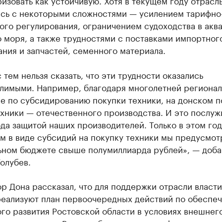
изовать как устойчивую. Хотя в текущем году отрасл
ась с некоторыми сложностями — усилением тарифно
ого регулирования, ограничением судоходства в акв
 моря, а также трудностями с поставками импортног
ния и запчастей, семенного материала.
 тем нельзя сказать, что эти трудности оказались
лимыми. Например, благодаря многолетней регионал
е по субсидированию покупки техники, на донском п
хники — отечественного производства. И это послуж
да защитой наших производителей. Только в этом год
м в виде субсидий на покупку техники мы предусмот
ьном бюджете свыше полумиллиарда рублей», — доба
олубев.
р Дона рассказал, что для поддержки отрасли власти
реализуют план первоочередных действий по обеспе
го развития Ростовской области в условиях внешнег