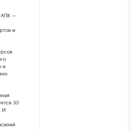
в АПК —
ртов и
урсов
ого
ю и
вно
нная
уется 33
. И
асилий