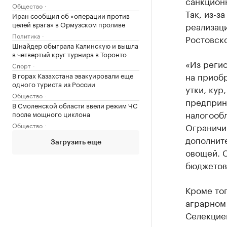
санкционн
Общество
Так, из-з
Иран сообщил об «операции против
целей врага» в Ормузском проливе
реализац
Политика
Ростовско
Шнайдер обыграла Калинскую и вышла
в четвертый круг турнира в Торонто
«Из реги
Спорт
на приоб
В горах Казахстана эвакуировали еще
одного туриста из России
утки, кур
Общество
предприн
В Смоленской области ввели режим ЧС
налогооб
после мощного циклона
Общество
Ограничи
дополнит
Загрузить еще
овощей. С
бюджетов»
Кроме тог
аграрном
Селекцие