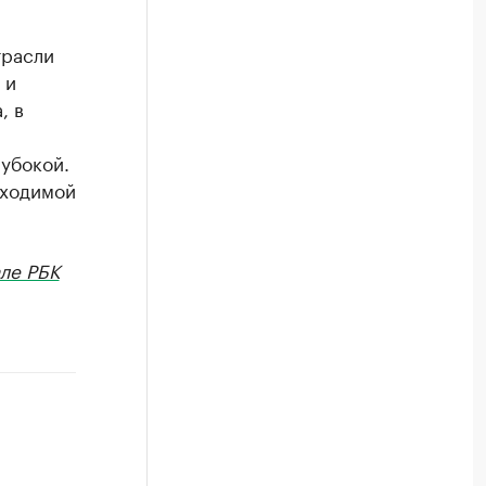
трасли
 и
, в
лубокой.
бходимой
але РБК