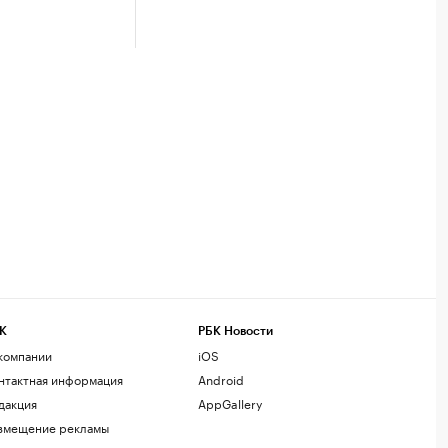
К
РБК Новости
компании
iOS
нтактная информация
Android
дакция
AppGallery
змещение рекламы