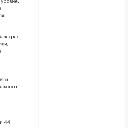
 уровне.
и
ля
% затрат
йки,
и
я и
ального
и 44