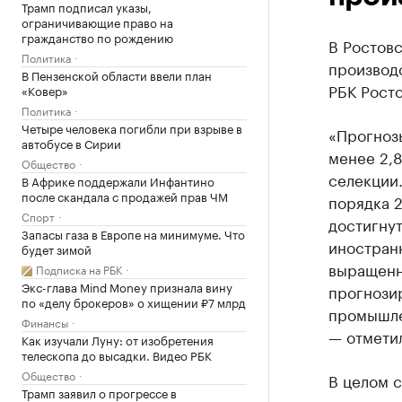
Трамп подписал указы,
ограничивающие право на
гражданство по рождению
В Ростовс
Политика
производ
В Пензенской области ввели план
РБК Росто
«Ковер»
Политика
Четыре человека погибли при взрыве в
«Прогноз
автобусе в Сирии
менее 2,8
Общество
селекции
В Африке поддержали Инфантино
после скандала с продажей прав ЧМ
порядка 
Спорт
достигну
Запасы газа в Европе на минимуме. Что
иностран
будет зимой
выращенно
Подписка на РБК
Экс-глава Mind Money признала вину
прогнозир
по «делу брокеров» о хищении ₽7 млрд
промышле
Финансы
— отметил
Как изучали Луну: от изобретения
телескопа до высадки. Видео РБК
Общество
В целом с
Трамп заявил о прогрессе в