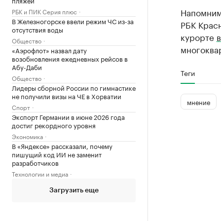
пляжей
Напомним,
РБК и ПИК Серия плюс
В Железногорске ввели режим ЧС из-за
РБК Красн
отсутствия воды
курорте
в
Общество
многоква
«Аэрофлот» назвал дату
возобновления ежедневных рейсов в
Абу-Даби
Теги
Общество
Лидеры сборной России по гимнастике
не получили визы на ЧЕ в Хорватии
мнение
Спорт
Экспорт Германии в июне 2026 года
достиг рекордного уровня
Экономика
В «Яндексе» рассказали, почему
пишущий код ИИ не заменит
разработчиков
Технологии и медиа
Загрузить еще