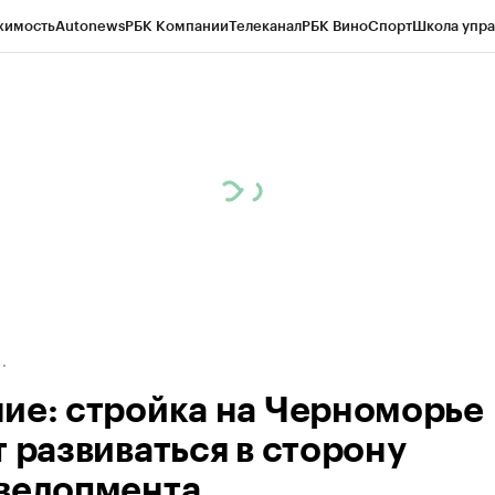
жимость
Autonews
РБК Компании
Телеканал
РБК Вино
Спорт
Школа упра
д
Стиль
Крипто
РБК Бизнес-среда
Дискуссионный клуб
Исследования
К
рагентов
Политика
Экономика
Бизнес
Технологии и медиа
Финансы
Рын
ие: стройка на Черноморье
т развиваться в сторону
велопмента