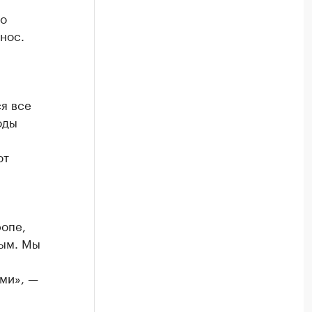
но
нос.
ся все
оды
ют
ропе,
ным. Мы
ми», —