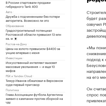
В России стартовали продажи
гибридного Tank 400
Cтроител
Авто
Дружба с подчиненными без потери
будет раз
авторитета. Возможно ли это
озвучил 
Образование
застройщи
Градостроительный потенциал
Ростовской области превысил 13 млн
девелопе
кв. м
Ростов-на-Дону
«Мы поним
Цены на золото превысили $4400 за
снижение
унцию впервые с июня
Инвестиции
подход к 
Искусственный интеллект вызовет
Безусловн
массовые увольнения — и еще 10
направлен
мифов
РБК и Yandex Cloud
на его ме
Тимур Иванов обжаловал в Верховном
суде первый приговор
Он считае
Политика
спрос пов
Глава Ассоциации футбола Аргентины
заявил о кампании против сборной на
привлека
ЧМ