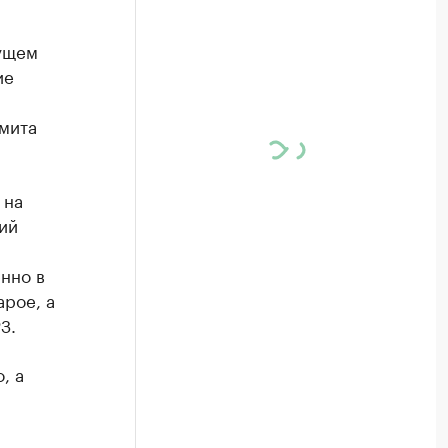
ущем
ие
мита
 на
ий
нно в
арое, а
З.
, а