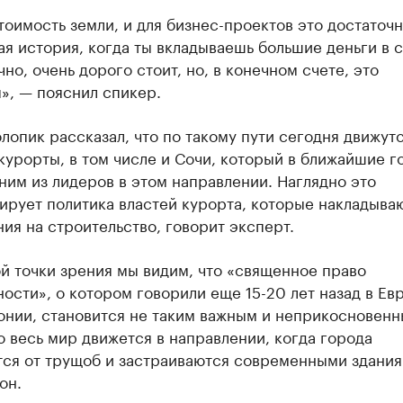
тоимость земли, и для бизнес-проектов это достаточ
я история, когда ты вкладываешь большие деньги в с
чно, очень дорого стоит, но, в конечном счете, это
», — пояснил спикер.
лопик рассказал, что по такому пути сегодня движут
урорты, в том числе и Сочи, который в ближайшие г
ним из лидеров в этом направлении. Наглядно это
ирует политика властей курорта, которые накладыва
ия на строительство, говорит эксперт.
й точки зрения мы видим, что «священное право
ости», о котором говорили еще 15-20 лет назад в Ев
понии, становится не таким важным и неприкосновен
о весь мир движется в направлении, когда города
тся от трущоб и застраиваются современными здания
он.