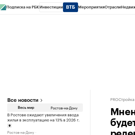
Подписка на РБК
Инвестиции
Мероприятия
Отрасли
Недви
РБК Курсы
РБК Life
Тренды
Визионеры
Национальные проекты
Горо
Спецпроекты СПб
Конференции СПб
Спецпроекты
Проверка конт
PROСтройка
Все новости
Ростов-на-Дону
Весь мир
Мнен
В Ростове ожидают увеличения ввода
жилья в эксплуатацию на 13% в 2026 г.
буде
Ростов-на-Дону
реде