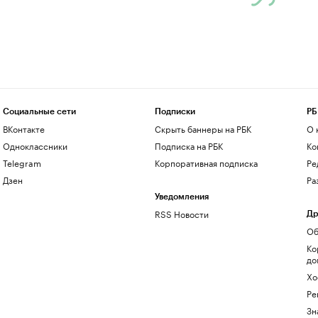
Социальные сети
Подписки
РБ
ВКонтакте
Скрыть баннеры на РБК
О 
Одноклассники
Подписка на РБК
Ко
Telegram
Корпоративная подписка
Ре
Дзен
Ра
Уведомления
RSS Новости
Др
Об
Ко
до
Хо
Ре
Зн