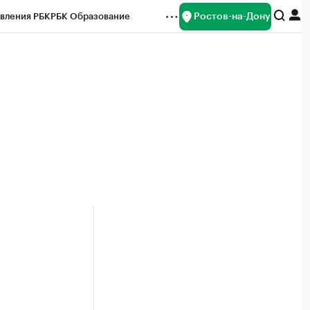
Ростов-на-Дону
вления РБК
РБК Образование
редитные рейтинги
Франшизы
Газета
ок наличной валюты