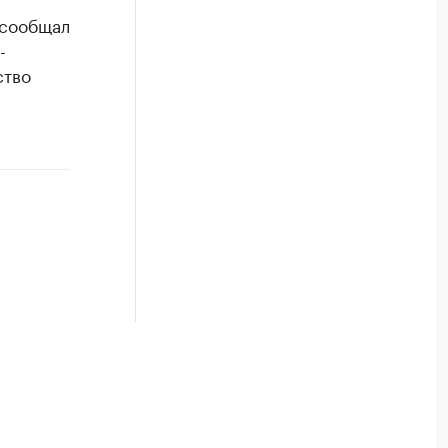
 сообщал
-
ство