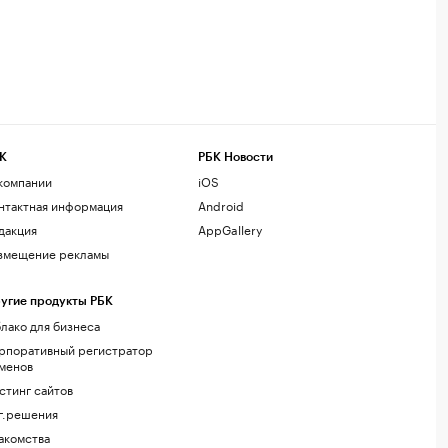
К
РБК Новости
компании
iOS
нтактная информация
Android
дакция
AppGallery
змещение рекламы
угие продукты РБК
лако для бизнеса
рпоративный регистратор
менов
стинг сайтов
г.решения
акомства