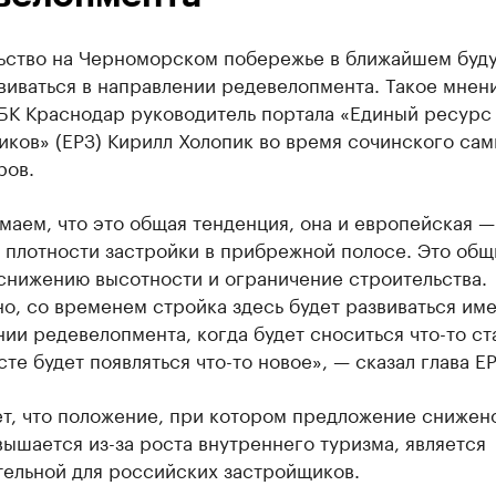
ьство на Черноморском побережье в ближайшем буд
виваться в направлении редевелопмента. Такое мнен
РБК Краснодар руководитель портала «Единый ресурс
ков» (ЕРЗ) Кирилл Холопик во время сочинского сам
ров.
аем, что это общая тенденция, она и европейская —
 плотности застройки в прибрежной полосе. Это общ
снижению высотности и ограничение строительства.
о, со временем стройка здесь будет развиваться име
ии редевелопмента, когда будет сноситься что-то ст
сте будет появляться что-то новое», — сказал глава ЕР
т, что положение, при котором предложение снижено
ышается из-за роста внутреннего туризма, является
тельной для российских застройщиков.