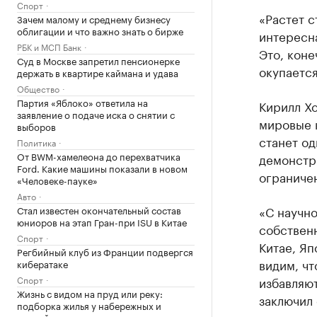
Спорт
«Растет с
Зачем малому и среднему бизнесу
облигации и что важно знать о бирже
интересна
РБК и МСП Банк
Это, коне
Суд в Москве запретил пенсионерке
окупается
держать в квартире каймана и удава
Общество
Партия «Яблоко» ответила на
Кирилл Хо
заявление о подаче иска о снятии с
мировые к
выборов
станет од
Политика
От BWM-хамелеона до перехватчика
демонстр
Ford. Какие машины показали в новом
ограничен
«Человеке-пауке»
Авто
«С научно
Стал известен окончательный состав
юниоров на этап Гран-при ISU в Китае
собственн
Спорт
Китае, Я
Регбийный клуб из Франции подвергся
видим, чт
кибератаке
избавляю
Спорт
Жизнь с видом на пруд или реку:
заключил 
подборка жилья у набережных и