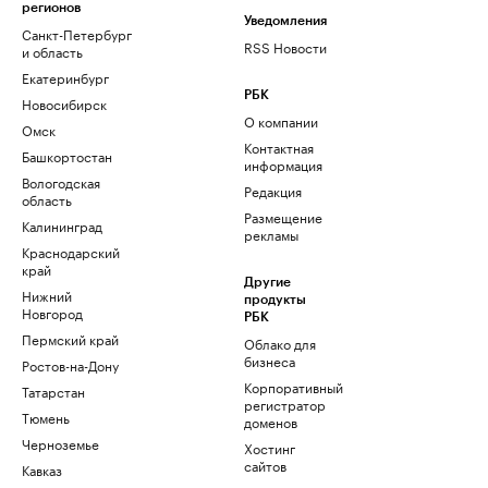
регионов
Уведомления
Санкт-Петербург
RSS Новости
и область
Екатеринбург
РБК
Новосибирск
О компании
Омск
Контактная
Башкортостан
информация
Вологодская
Редакция
область
Размещение
Калининград
рекламы
Краснодарский
край
Другие
Нижний
продукты
Новгород
РБК
Пермский край
Облако для
бизнеса
Ростов-на-Дону
Корпоративный
Татарстан
регистратор
Тюмень
доменов
Черноземье
Хостинг
сайтов
Кавказ