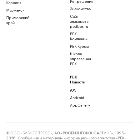
Рег.решения
Карелия
Знакомства
Мурманск
Сайт
Приморский
знакомств
край
podbor.ru
РБК
Компании
РБК Курсы
Школа
управления
РБК
РБК
Новости
iOS
Android
AppGallery
© ООО «БИЗНЕСПРЕСС», АО «РОСБИЗНЕСКОНСАЛТИНГ», 1995–
2026. Сообщения и материалы информационного агентства «РБК»