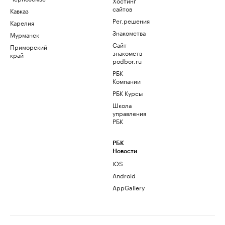
Хостинг
сайтов
Кавказ
Рег.решения
Карелия
Знакомства
Мурманск
Сайт
Приморский
знакомств
край
podbor.ru
РБК
Компании
РБК Курсы
Школа
управления
РБК
РБК
Новости
iOS
Android
AppGallery