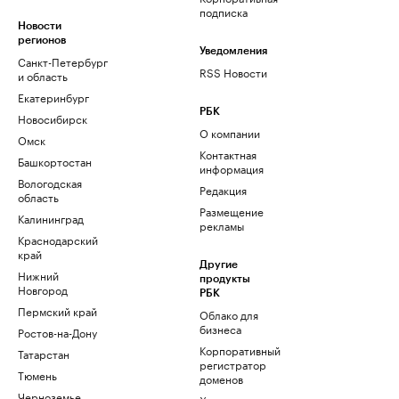
подписка
Новости
регионов
Уведомления
Санкт-Петербург
RSS Новости
и область
Екатеринбург
РБК
Новосибирск
О компании
Омск
Контактная
Башкортостан
информация
Вологодская
Редакция
область
Размещение
Калининград
рекламы
Краснодарский
край
Другие
Нижний
продукты
Новгород
РБК
Пермский край
Облако для
бизнеса
Ростов-на-Дону
Корпоративный
Татарстан
регистратор
Тюмень
доменов
Черноземье