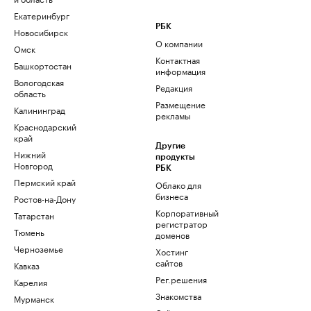
Екатеринбург
РБК
Новосибирск
О компании
Омск
Контактная
Башкортостан
информация
Вологодская
Редакция
область
Размещение
Калининград
рекламы
Краснодарский
край
Другие
Нижний
продукты
Новгород
РБК
Пермский край
Облако для
бизнеса
Ростов-на-Дону
Корпоративный
Татарстан
регистратор
Тюмень
доменов
Черноземье
Хостинг
сайтов
Кавказ
Рег.решения
Карелия
Знакомства
Мурманск