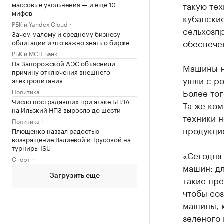
массовые увольнения — и еще 10
такую те
мифов
кубански
РБК и Yandex Cloud
сельхозп
Зачем малому и среднему бизнесу
обеспече
облигации и что важно знать о бирже
РБК и МСП Банк
На Запорожской АЭС объяснили
Машины не
причину отключения внешнего
ушли с ро
электропитания
Более тог
Политика
Число пострадавших при атаке БПЛА
Та же ком
на Ильский НПЗ выросло до шести
техники н
Политика
продукци
Плющенко назвал радостью
возвращение Валиевой и Трусовой на
турниры ISU
«Сегодня
Спорт
машин: дл
Загрузить еще
такие пр
чтобы соз
машины, 
зеленого 