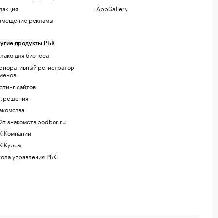
дакция
AppGallery
змещение рекламы
угие продукты РБК
лако для бизнеса
рпоративный регистратор
менов
стинг сайтов
г.решения
акомства
йт знакомств podbor.ru
К Компании
К Курсы
ола управления РБК