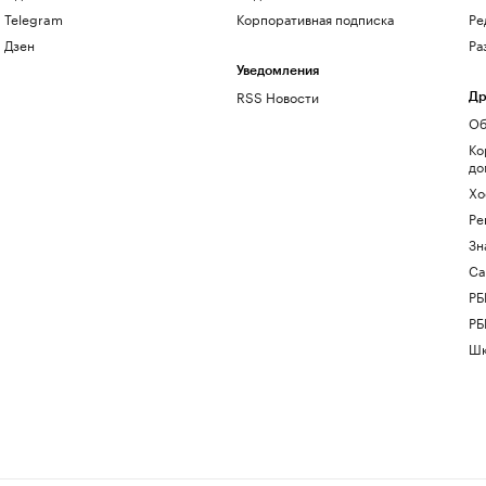
Telegram
Корпоративная подписка
Ре
Дзен
Ра
Уведомления
RSS Новости
Др
Об
Ко
до
Хо
Ре
Зн
Са
РБ
РБ
Шк