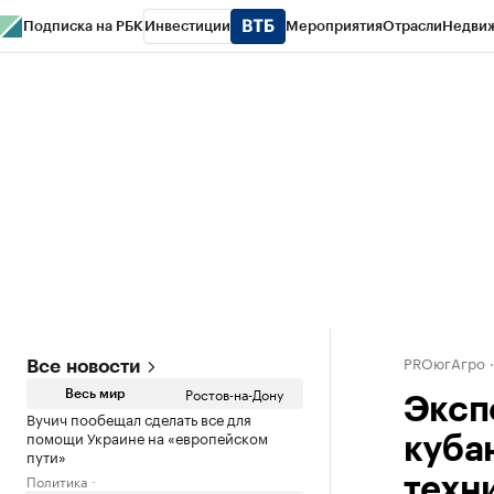
Подписка на РБК
Инвестиции
Мероприятия
Отрасли
Недви
РБК Курсы
РБК Life
Тренды
Визионеры
Национальные проекты
Горо
Спецпроекты СПб
Конференции СПб
Спецпроекты
Проверка конт
PROюгАгро
Все новости
Ростов-на-Дону
Весь мир
Эксп
Вучич пообещал сделать все для
помощи Украине на «европейском
куба
пути»
Политика
техн