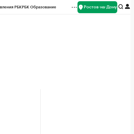
Ростов-на-Дону
вления РБК
РБК Образование
редитные рейтинги
Франшизы
Газета
ок наличной валюты