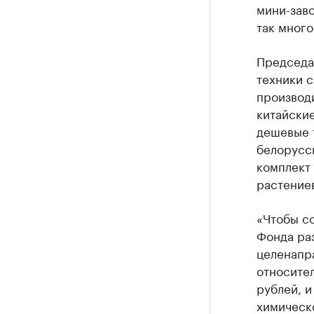
мини-заво
так много
Председа
техники с
производи
китайские
дешевые т
белорусс
комплект 
растениев
«Чтобы с
Фонда ра
целенапра
относител
рублей, 
химическ