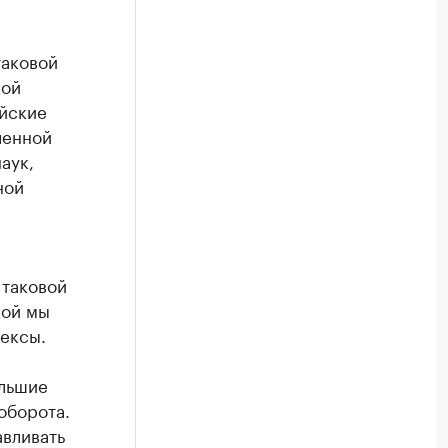
таковой
кой
йские
ленной
аук,
ной
 таковой
кой мы
ексы.
ольшие
оборота.
авливать