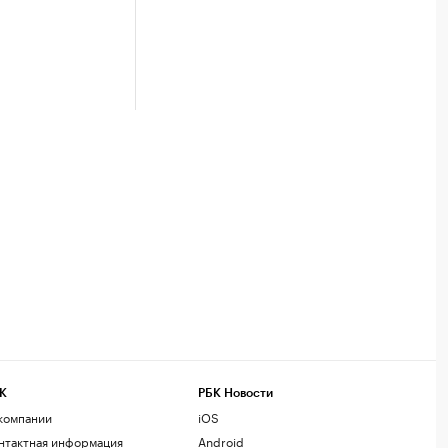
К
РБК Новости
компании
iOS
нтактная информация
Android