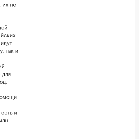
 их не
ной
ийских
 идут
, так и
ий
 для
од.
помощи
 есть и
млн