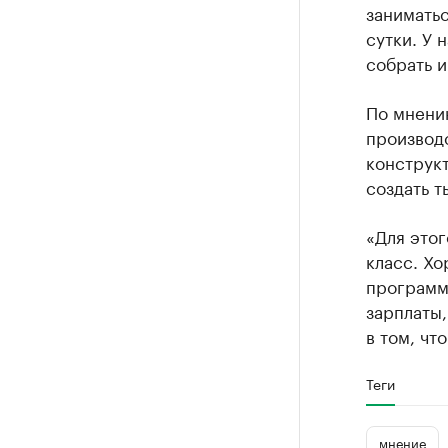
заниматьс
сутки. У 
собрать и
По мнени
производс
конструкт
создать т
«Для этог
класс. Хо
программ
зарплаты
в том, чт
Теги
мнение