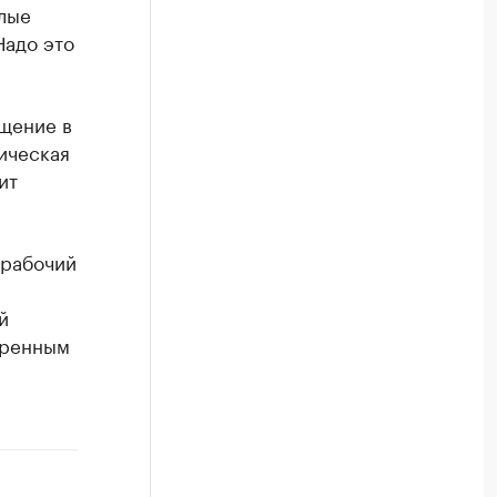
глые
Надо это
щение в
ическая
ит
 рабочий
м
й
еренным