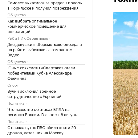
Самолет выкатился за пределы полосы
в Норильске и получил повреждения
Общество
Как выбрать оптимальное
коммерческое помещение для
инвестиций
РБК и ПИК Серия плюс
Две девушки в Шереметьево опоздали
на рейс и выбежали за самолетом.
Видео
Общество
Юные хоккеисты «Спартака» стали
победителями Кубка Александра
Овечкина
Спорт
Вучич исключил военное
сотрудничество с Украиной
Политика
Что известно об атаках БПЛА на
регионы России. Главное к 8 августа
Политика
С начала суток ПВО сбила почти 20
дронов, летевших на Москву