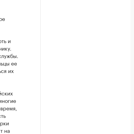
ое
ть и
нику.
службы.
льцы ее
ся их
йских
многие
 время,
сть
орки
т на