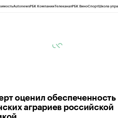
жимость
Autonews
РБК Компании
Телеканал
РБК Вино
Спорт
Школа упра
д
Стиль
Крипто
РБК Бизнес-среда
Дискуссионный клуб
Исследования
К
рагентов
Политика
Экономика
Бизнес
Технологии и медиа
Финансы
Рын
ерт оценил обеспеченность
нских аграриев российской
икой