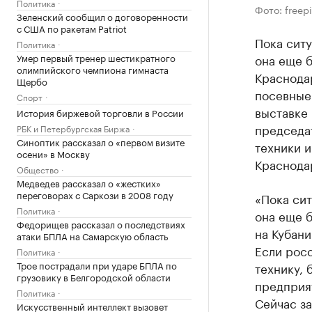
Политика
Фото: freep
Зеленский сообщил о договоренности
с США по ракетам Patriot
Пока ситу
Политика
Умер первый тренер шестикратного
она еще 
олимпийского чемпиона гимнаста
Краснода
Щербо
посевные
Спорт
выставке 
История биржевой торговли в России
председа
РБК и Петербургская Биржа
Синоптик рассказал о «первом визите
техники 
осени» в Москву
Краснода
Общество
Медведев рассказал о «жестких»
переговорах с Саркози в 2008 году
«Пока сит
Политика
она еще 
Федорищев рассказал о последствиях
на Кубан
атаки БПЛА на Самарскую область
Если рос
Политика
Трое пострадали при ударе БПЛА по
технику, 
грузовику в Белгородской области
предприят
Политика
Сейчас за
Искусственный интеллект вызовет