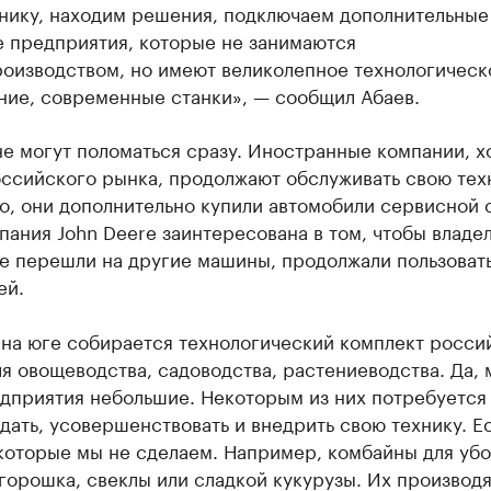
хнику, находим решения, подключаем дополнительные
е предприятия, которые не занимаются
роизводством, но имеют великолепное технологическ
ние, современные станки», — сообщил Абаев.
 могут поломаться сразу. Иностранные компании, хо
ссийского рынка, продолжают обслуживать свою тех
о, они дополнительно купили автомобили сервисной 
пания John Deere заинтересована в том, чтобы владе
е перешли на другие машины, продолжали пользовать
ей.
 на юге собирается технологический комплект росси
я овощеводства, садоводства, растениеводства. Да, 
едприятия небольшие. Некоторым из них потребуется
дать, усовершенствовать и внедрить свою технику. Е
которые мы не сделаем. Например, комбайны для уб
горошка, свеклы или сладкой кукурузы. Их производя