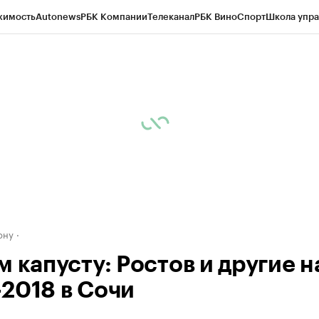
жимость
Autonews
РБК Компании
Телеканал
РБК Вино
Спорт
Школа упра
д
Стиль
Крипто
РБК Бизнес-среда
Дискуссионный клуб
Исследования
К
рагентов
Политика
Экономика
Бизнес
Технологии и медиа
Финансы
Рын
ону
 капусту: Ростов и другие н
2018 в Сочи