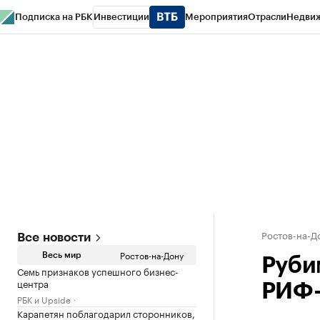
Подписка на РБК
Инвестиции
Мероприятия
Отрасли
Недви
РБК Курсы
РБК Life
Тренды
Визионеры
Национальные проекты
Горо
Спецпроекты СПб
Конференции СПб
Спецпроекты
Проверка конт
Ростов-на-Д
Все новости
Ростов-на-Дону
Весь мир
Рубим
Семь признаков успешного бизнес-
центра
РИФ-
РБК и Upside
Карапетян поблагодарил сторонников,