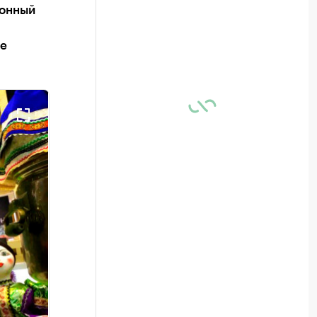
ионный
ие