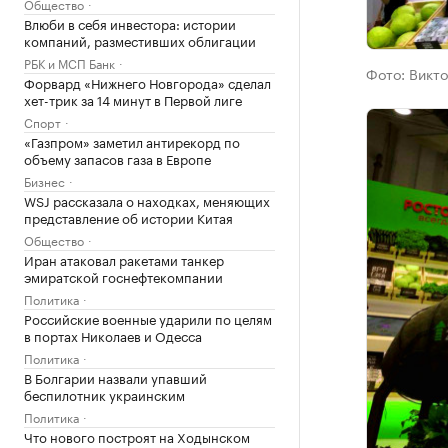
Общество
Влюби в себя инвестора: истории
компаний, разместивших облигации
РБК и МСП Банк
Фото:
Викто
Форвард «Нижнего Новгорода» сделал
хет-трик за 14 минут в Первой лиге
Спорт
«Газпром» заметил антирекорд по
объему запасов газа в Европе
Бизнес
WSJ рассказала о находках, меняющих
представление об истории Китая
Общество
Иран атаковал ракетами танкер
эмиратской госнефтекомпании
Политика
Российские военные ударили по целям
в портах Николаев и Одесса
Политика
В Болгарии назвали упавший
беспилотник украинским
Политика
Что нового построят на Ходынском