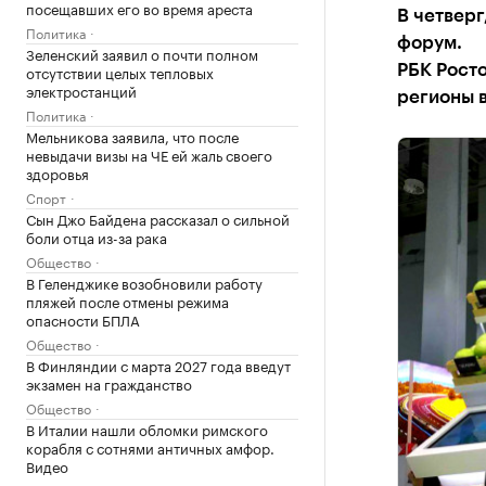
посещавших его во время ареста
В четверг
Политика
форум.
Зеленский заявил о почти полном
отсутствии целых тепловых
РБК Росто
электростанций
регионы 
Политика
Мельникова заявила, что после
невыдачи визы на ЧЕ ей жаль своего
здоровья
Спорт
Сын Джо Байдена рассказал о сильной
боли отца из-за рака
Общество
В Геленджике возобновили работу
пляжей после отмены режима
опасности БПЛА
Общество
В Финляндии с марта 2027 года введут
экзамен на гражданство
Общество
В Италии нашли обломки римского
корабля с сотнями античных амфор.
Видео