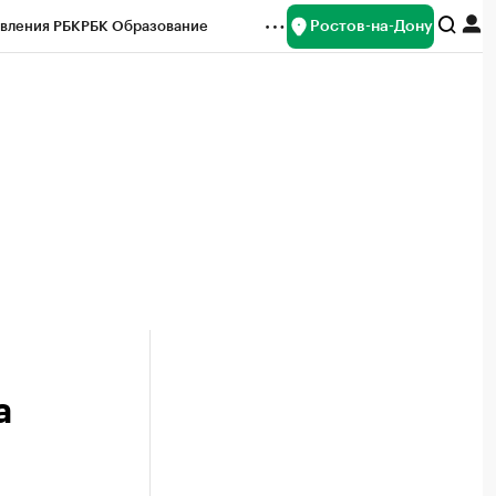
Ростов-на-Дону
вления РБК
РБК Образование
редитные рейтинги
Франшизы
Газета
ок наличной валюты
а