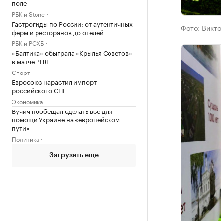
поле
РБК и Stone
Гастрогиды по России: от аутентичных
Фото:
Викто
ферм и ресторанов до отелей
РБК и РСХБ
«Балтика» обыграла «Крылья Советов»
в матче РПЛ
Спорт
Евросоюз нарастил импорт
российского СПГ
Экономика
Вучич пообещал сделать все для
помощи Украине на «европейском
пути»
Политика
Загрузить еще