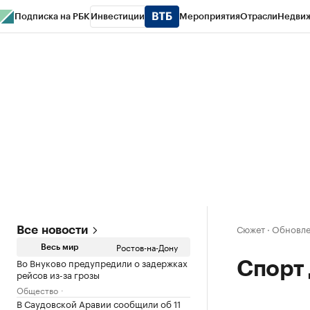
Подписка на РБК
Инвестиции
Мероприятия
Отрасли
Недви
РБК Курсы
РБК Life
Тренды
Визионеры
Национальные проекты
Горо
Спецпроекты СПб
Конференции СПб
Спецпроекты
Проверка конт
Сюжет
·
Обновлен
Все новости
Ростов-на-Дону
Весь мир
Во Внуково предупредили о задержках
Спорт
рейсов из-за грозы
Общество
В Саудовской Аравии сообщили об 11