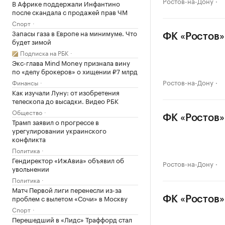
Ростов-на-Дону
В Африке поддержали Инфантино
после скандала с продажей прав ЧМ
Спорт
Запасы газа в Европе на минимуме. Что
ФК «Ростов»
будет зимой
Подписка на РБК
Экс-глава Mind Money признала вину
по «делу брокеров» о хищении ₽7 млрд
Ростов-на-Дону
Финансы
Как изучали Луну: от изобретения
телескопа до высадки. Видео РБК
Общество
ФК «Ростов»
Трамп заявил о прогрессе в
урегулировании украинского
конфликта
Политика
Гендиректор «ИжАвиа» объявил об
Ростов-на-Дону
увольнении
Политика
Матч Первой лиги перенесли из-за
проблем с вылетом «Сочи» в Москву
ФК «Ростов»
Спорт
Перешедший в «Лидс» Траффорд стал