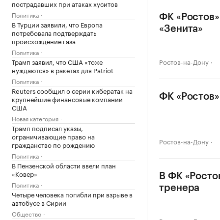
пострадавших при атаках хуситов
Политика
ФК «Ростов»
В Турции заявили, что Европа
«Зенита»
потребовала подтверждать
происхождение газа
Политика
Трамп заявил, что США «тоже
Ростов-на-Дону
нуждаются» в ракетах для Patriot
Политика
Reuters сообщил о серии кибератак на
ФК «Ростов»
крупнейшие финансовые компании
США
Новая категория
Трамп подписал указы,
ограничивающие право на
Ростов-на-Дону
гражданство по рождению
Политика
В Пензенской области ввели план
«Ковер»
В ФК «Росто
Политика
тренера
Четыре человека погибли при взрыве в
автобусе в Сирии
Общество