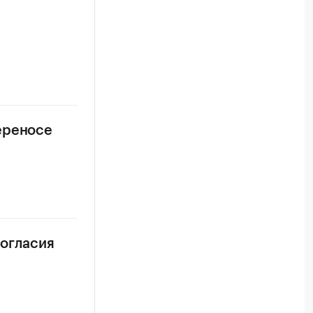
ереносе
согласия