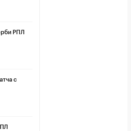
ерби РПЛ
атча с
РПЛ