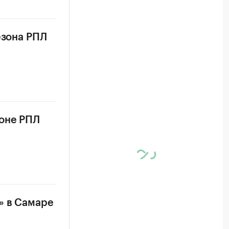
езона РПЛ
зоне РПЛ
» в Самаре