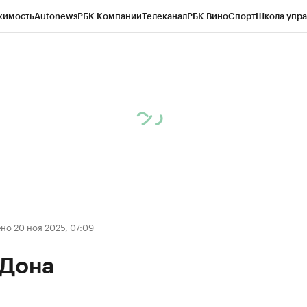
жимость
Autonews
РБК Компании
Телеканал
РБК Вино
Спорт
Школа упра
д
Стиль
Крипто
РБК Бизнес-среда
Дискуссионный клуб
Исследования
К
рагентов
Политика
Экономика
Бизнес
Технологии и медиа
Финансы
Рын
о 20 ноя 2025, 07:09
 Дона