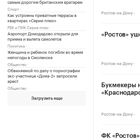
самым дорогим британским вратарем
Спорт
Ростов-на-Дону
Как устроены приватные террасы в
квартирах «Серии плюс»
РБК и ПИК Серия плюс
Аэропорт Домодедово открыли для
«Ростов» уш
приема и вылета самолетов
Политика
Женщина и ребенок погибли во время
непогоды в Смоленске
Ростов-на-Дону
Общество
Обвиняемой по делу о порнографии
экс-участнице «Дома-2» запросили
арест
Букмекеры н
Общество
«Краснодар
Загрузить еще
Ростов-на-Дону
ФК «Ростов»