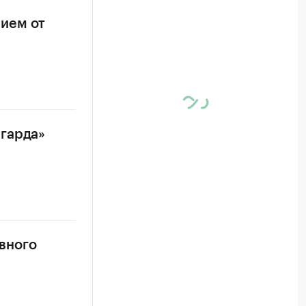
ием от
нгарда»
авного