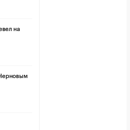
евел на
 Черновым