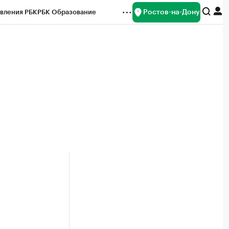
Ростов-на-Дону
вления РБК
РБК Образование
редитные рейтинги
Франшизы
Газета
ок наличной валюты