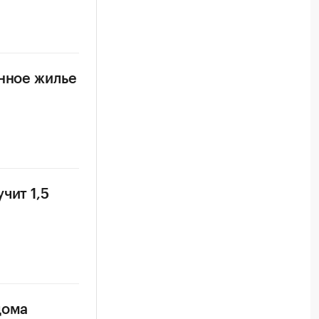
нное жилье
чит 1,5
дома