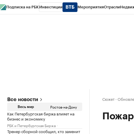
Подписка на РБК
Инвестиции
Мероприятия
Отрасли
Недви
РБК Курсы
РБК Life
Тренды
Визионеры
Национальные проекты
Горо
Спецпроекты СПб
Конференции СПб
Спецпроекты
Проверка конт
Сюжет
·
Обновлен
Все новости
Ростов-на-Дону
Весь мир
Как Петербургская биржа влияет на
Пожар 
бизнес и экономику
РБК и Петербургская Биржа
Тренер сборной сообщил, кто заменит