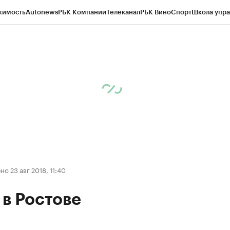
жимость
Autonews
РБК Компании
Телеканал
РБК Вино
Спорт
Школа упра
д
Стиль
Крипто
РБК Бизнес-среда
Дискуссионный клуб
Исследования
К
рагентов
Политика
Экономика
Бизнес
Технологии и медиа
Финансы
Рын
о 23 авг 2018, 11:40
в Ростове