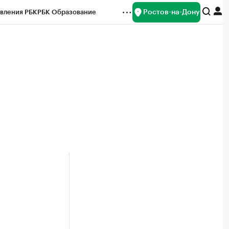
Ростов-на-Дону
вления РБК
РБК Образование
редитные рейтинги
Франшизы
Газета
ок наличной валюты