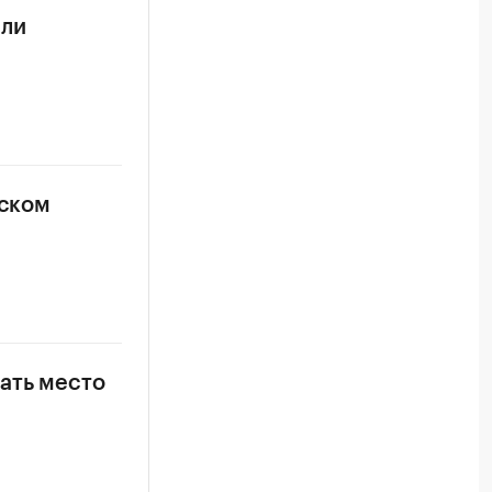
или
вском
ать место