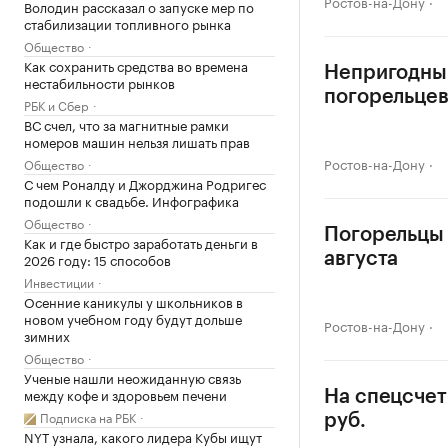
Ростов-на-Дону
Володин рассказал о запуске мер по
стабилизации топливного рынка
Общество
Как сохранить средства во времена
Непригодным
нестабильности рынков
погорельце
РБК и Сбер
ВС счел, что за магнитные рамки
номеров машин нельзя лишать прав
Ростов-на-Дону
Общество
С чем Роналду и Джорджина Родригес
подошли к свадьбе. Инфографика
Общество
Погорельцы 
Как и где быстро заработать деньги в
2026 году: 15 способов
августа
Инвестиции
Осенние каникулы у школьников в
новом учебном году будут дольше
Ростов-на-Дону
зимних
Общество
Ученые нашли неожиданную связь
между кофе и здоровьем печени
На спецсчет
Подписка на РБК
руб.
NYT узнала, какого лидера Кубы ищут