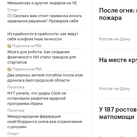
Мельникову и других лидеров на ЧЕ
Спорт
После огня:
✍🏻 Сколько вам стоит привычка искать
пожара
идеальное решение? Проверьте себя
Из крайности в крайности: как ведут
себя конфликтные личности
Ростов-на-Дону
Подписка на РБК
Мозги для робота. Как создание
физического ИИ стало трендом для
На месте кр
стартапов
Подписка на РБК
Два мирных жителя погибли после атак
дронов в Белгородской области
Политика
Ростов-на-Дону
NYT узнала, что удары США не
остановили развитие ядерной
программы Ирана
Политика
У 187 росто
Международная федерация
матпомощи
скейтбординга сняла все ограничения
с россиян
Спорт