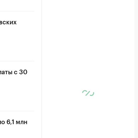
вских
латы с 30
о 6,1 млн