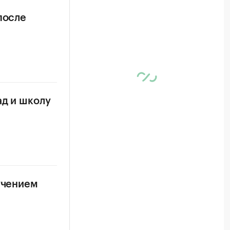
после
ад и школу
учением