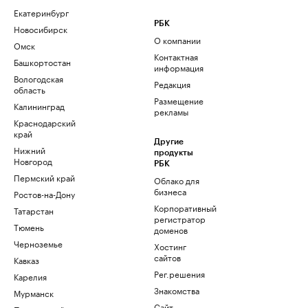
Екатеринбург
РБК
Новосибирск
О компании
Омск
Контактная
Башкортостан
информация
Вологодская
Редакция
область
Размещение
Калининград
рекламы
Краснодарский
край
Другие
Нижний
продукты
Новгород
РБК
Пермский край
Облако для
бизнеса
Ростов-на-Дону
Корпоративный
Татарстан
регистратор
Тюмень
доменов
Черноземье
Хостинг
сайтов
Кавказ
Рег.решения
Карелия
Знакомства
Мурманск
Сайт