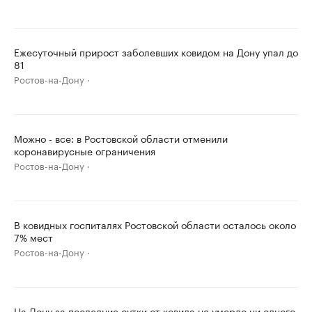
Ежесуточный прирост заболевших ковидом на Дону упал до
81
Ростов-на-Дону
Можно - все: в Ростовской области отменили
коронавирусные ограничения
Ростов-на-Дону
В ковидных госпиталях Ростовской области осталось около
7% мест
Ростов-на-Дону
На Дону за последние сутки от ковида не умерло ни одного