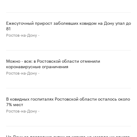
Ежесуточный прирост заболевших ковидом на Дону упал до
81
Ростов-на-Дону
Можно - все: в Ростовской области отменили
коронавирусные ограничения
Ростов-на-Дону
В ковидных госпиталях Ростовской области осталось около
7% мест
Ростов-на-Дону
На Дону за последние сутки от ковида не умерло ни одного