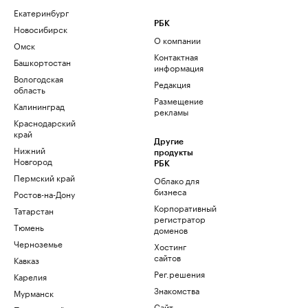
Екатеринбург
РБК
Новосибирск
О компании
Омск
Контактная
Башкортостан
информация
Вологодская
Редакция
область
Размещение
Калининград
рекламы
Краснодарский
край
Другие
Нижний
продукты
Новгород
РБК
Пермский край
Облако для
бизнеса
Ростов-на-Дону
Корпоративный
Татарстан
регистратор
Тюмень
доменов
Черноземье
Хостинг
сайтов
Кавказ
Рег.решения
Карелия
Знакомства
Мурманск
Сайт