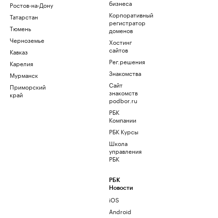
бизнеса
Ростов-на-Дону
Корпоративный
Татарстан
регистратор
Тюмень
доменов
Черноземье
Хостинг
сайтов
Кавказ
Рег.решения
Карелия
Знакомства
Мурманск
Сайт
Приморский
знакомств
край
podbor.ru
РБК
Компании
РБК Курсы
Школа
управления
РБК
РБК
Новости
iOS
Android