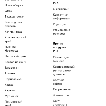
РБК
Новосибирск
О компании
Омск
Контактная
Башкортостан
информация
Вологодская
Редакция
область
Размещение
Калининград
рекламы
Краснодарский
край
Другие
Нижний
продукты
Новгород
РБК
Пермский край
Облако для
бизнеса
Ростов-на-Дону
Корпоративный
Татарстан
регистратор
Тюмень
доменов
Черноземье
Хостинг
сайтов
Кавказ
Рег.решения
Карелия
Знакомства
Мурманск
Сайт
Приморский
знакомств
край