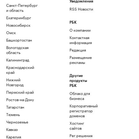
Уведомления
Санкт-Петербург
RSS Новости
и область
Екатеринбург
РБК
Новосибирск
О компании
Омск
Контактная
Башкортостан
информация
Вологодская
Редакция
область
Размещение
Калининград
рекламы
Краснодарский
край
Другие
Нижний
продукты
Новгород
РБК
Пермский край
Облако для
бизнеса
Ростов-на-Дону
Корпоративный
Татарстан
регистратор
Тюмень
доменов
Черноземье
Хостинг
сайтов
Кавказ
Рег.решения
Карелия