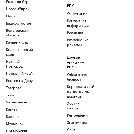
Екатеринбург
РБК
Новосибирск
О компании
Омск
Контактная
Башкортостан
информация
Вологодская
Редакция
область
Размещение
Калининград
рекламы
Краснодарский
край
Другие
Нижний
продукты
Новгород
РБК
Пермский край
Облако для
бизнеса
Ростов-на-Дону
Корпоративный
Татарстан
регистратор
Тюмень
доменов
Черноземье
Хостинг
сайтов
Кавказ
Рег.решения
Карелия
Знакомства
Мурманск
Сайт
Приморский
знакомств