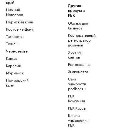
край
Другие
Нижний
продукты
Новгород
РБК
Пермский край
Облако для
бизнеса
Ростов-на-Дону
Корпоративный
Татарстан
регистратор
Тюмень
доменов
Черноземье
Хостинг
сайтов
Кавказ
Рег.решения
Карелия
Знакомства
Мурманск
Сайт
Приморский
знакомств
край
podbor.ru
РБК
Компании
РБК Курсы
Школа
управления
РБК