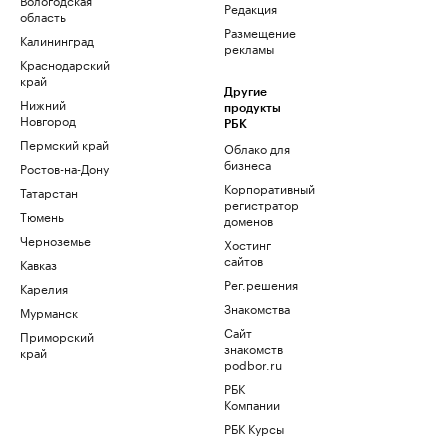
Редакция
область
Размещение
Калининград
рекламы
Краснодарский
край
Другие
Нижний
продукты
Новгород
РБК
Пермский край
Облако для
бизнеса
Ростов-на-Дону
Корпоративный
Татарстан
регистратор
Тюмень
доменов
Черноземье
Хостинг
сайтов
Кавказ
Рег.решения
Карелия
Знакомства
Мурманск
Сайт
Приморский
знакомств
край
podbor.ru
РБК
Компании
РБК Курсы