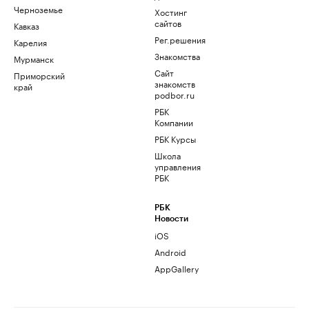
Черноземье
Хостинг
сайтов
Кавказ
Рег.решения
Карелия
Знакомства
Мурманск
Сайт
Приморский
знакомств
край
podbor.ru
РБК
Компании
РБК Курсы
Школа
управления
РБК
РБК
Новости
iOS
Android
AppGallery