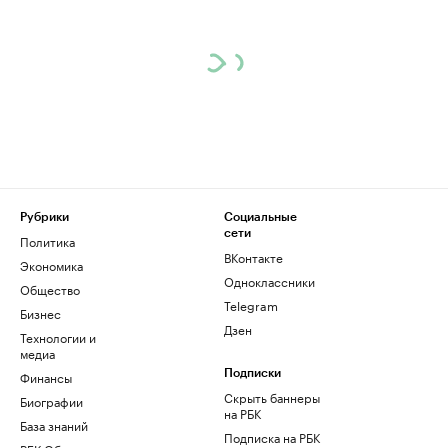
Рубрики
Социальные
сети
Политика
ВКонтакте
Экономика
Одноклассники
Общество
Telegram
Бизнес
Дзен
Технологии и
медиа
Финансы
Подписки
Скрыть баннеры
Биографии
на РБК
База знаний
Подписка на РБК