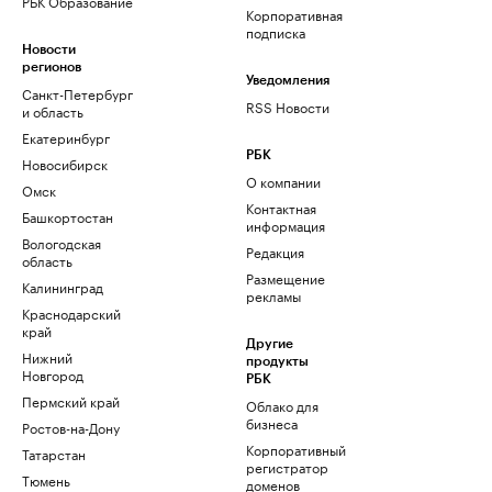
РБК Образование
Корпоративная
подписка
Новости
регионов
Уведомления
Санкт-Петербург
RSS Новости
и область
Екатеринбург
РБК
Новосибирск
О компании
Омск
Контактная
Башкортостан
информация
Вологодская
Редакция
область
Размещение
Калининград
рекламы
Краснодарский
край
Другие
Нижний
продукты
Новгород
РБК
Пермский край
Облако для
бизнеса
Ростов-на-Дону
Корпоративный
Татарстан
регистратор
Тюмень
доменов