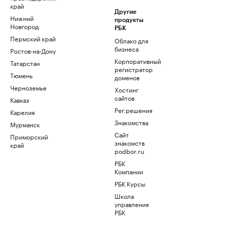
край
Другие
Нижний
продукты
Новгород
РБК
Пермский край
Облако для
бизнеса
Ростов-на-Дону
Корпоративный
Татарстан
регистратор
Тюмень
доменов
Черноземье
Хостинг
сайтов
Кавказ
Рег.решения
Карелия
Знакомства
Мурманск
Сайт
Приморский
знакомств
край
podbor.ru
РБК
Компании
РБК Курсы
Школа
управления
РБК