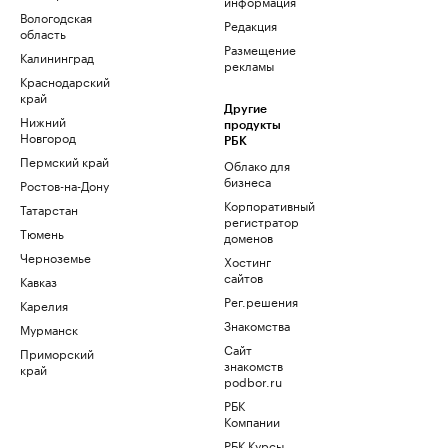
информация
Вологодская
Редакция
область
Размещение
Калининград
рекламы
Краснодарский
край
Другие
Нижний
продукты
Новгород
РБК
Пермский край
Облако для
бизнеса
Ростов-на-Дону
Корпоративный
Татарстан
регистратор
Тюмень
доменов
Черноземье
Хостинг
сайтов
Кавказ
Рег.решения
Карелия
Знакомства
Мурманск
Сайт
Приморский
знакомств
край
podbor.ru
РБК
Компании
РБК Курсы