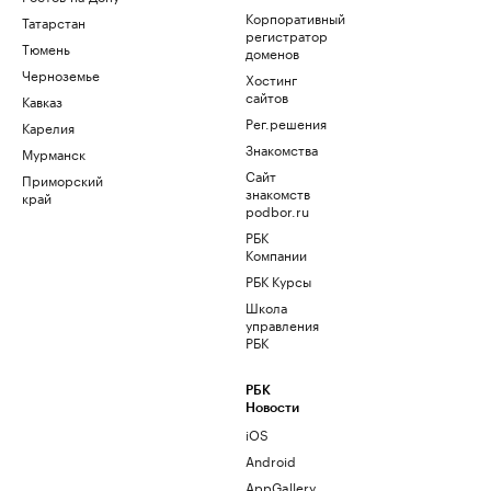
Корпоративный
Татарстан
регистратор
Тюмень
доменов
Черноземье
Хостинг
сайтов
Кавказ
Рег.решения
Карелия
Знакомства
Мурманск
Сайт
Приморский
знакомств
край
podbor.ru
РБК
Компании
РБК Курсы
Школа
управления
РБК
РБК
Новости
iOS
Android
AppGallery