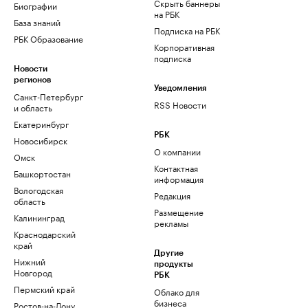
Скрыть баннеры
Биографии
на РБК
База знаний
Подписка на РБК
РБК Образование
Корпоративная
подписка
Новости
регионов
Уведомления
Санкт-Петербург
RSS Новости
и область
Екатеринбург
РБК
Новосибирск
О компании
Омск
Контактная
Башкортостан
информация
Вологодская
Редакция
область
Размещение
Калининград
рекламы
Краснодарский
край
Другие
Нижний
продукты
Новгород
РБК
Пермский край
Облако для
бизнеса
Ростов-на-Дону