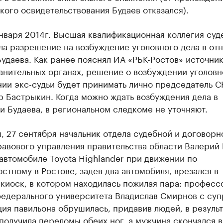
ого освидетельствования Будаев отказался).
нваря 2014г. Высшая квалификационная коллегия суд
ла разрешение на возбуждение уголовного дела в от
удаева. Как ранее пояснял ИА «РБК-Ростов» источник
анительных органах, решение о возбуждении уголовн
ии экс-судьи будет принимать лично председатель С
 Бастрыкин. Когда можно ждать возбуждения дела в
 Будаева, в региональном следкоме не уточняют.
 27 сентября начальник отдела судебной и договорн
авового управления правительства области Валерий 
автомобиле Toyota Highlander при движении по
стному в Ростове, задев два автомобиля, врезался в
киоск, в котором находилась пожилая пара: професс
едерального университета Владислав Смирнов с суп
ия павильона обрушилась, придавив людей, в результ
олучила переломы обеих ног, а мужчина скончался в