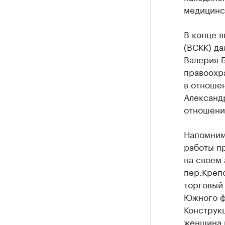
медицинск
В конце я
(ВСКК) да
Валерия Б
правоохр
в отношен
Александр
отношении
Напомним,
работы пр
на своем 
пер.Крепо
торговый 
Южного ф
Конструкц
женщина п