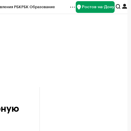
Ростов-на-Дону
вления РБК
РБК Образование
редитные рейтинги
Франшизы
Газета
ок наличной валюты
рную