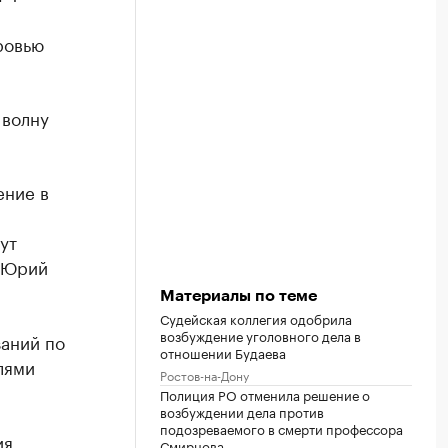
ровью
 волну
ение в
ут
л Юрий
Материалы по теме
Судейская коллегия одобрила
возбуждение уголовного дела в
заний по
отношении Будаева
лями
Ростов-на-Дону
Полиция РО отменила решение о
возбуждении дела против
подозреваемого в смерти профессора
ия
Смирнова