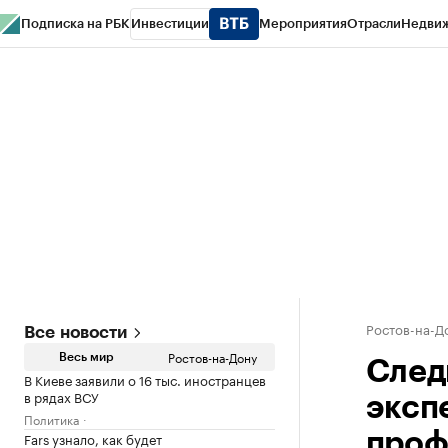
Подписка на РБК
Инвестиции
Мероприятия
Отрасли
Недви
РБК Курсы
РБК Life
Тренды
Визионеры
Национальные проекты
Горо
Спецпроекты СПб
Конференции СПб
Спецпроекты
Проверка конт
Ростов-на-Д
Все новости
Ростов-на-Дону
Весь мир
След
В Киеве заявили о 16 тыс. иностранцев
в рядах ВСУ
эксп
Политика
Fars узнало, как будет
проф