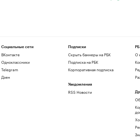
Социальные сети
Подписки
РБ
ВКонтакте
Скрыть баннеры на РБК
О 
Одноклассники
Подписка на РБК
Ко
Telegram
Корпоративная подписка
Ре
Дзен
Ра
Уведомления
RSS Новости
Др
Об
Ко
до
Хо
Ре
Зн