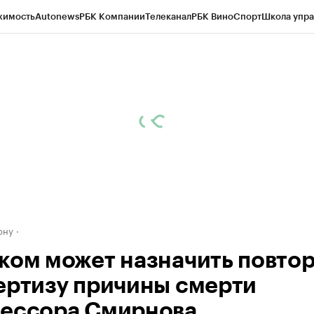
жимость
Autonews
РБК Компании
Телеканал
РБК Вино
Спорт
Школа упра
д
Стиль
Крипто
РБК Бизнес-среда
Дискуссионный клуб
Исследования
К
рагентов
Политика
Экономика
Бизнес
Технологии и медиа
Финансы
Рын
ону
ком может назначить повто
ертизу причины смерти
ессора Смирнова