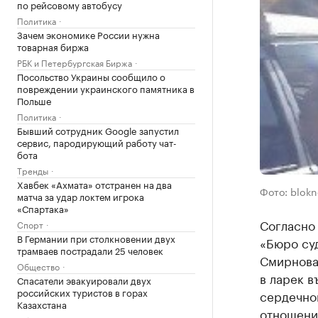
по рейсовому автобусу
Политика
Зачем экономике России нужна
товарная биржа
РБК и Петербургская Биржа
Посольство Украины сообщило о
повреждении украинского памятника в
Польше
Политика
Бывший сотрудник Google запустил
сервис, пародирующий работу чат-
бота
Тренды
Хавбек «Ахмата» отстранен на два
Фото: blokn
матча за удар локтем игрока
«Спартака»
Согласно
Спорт
В Германии при столкновении двух
«Бюро су
трамваев пострадали 25 человек
Смирнова,
Общество
в ларек в
Спасатели эвакуировали двух
российских туристов в горах
сердечной
Казахстана
отношении