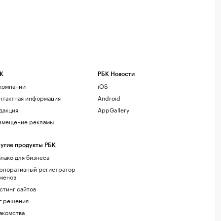
К
РБК Новости
компании
iOS
нтактная информация
Android
дакция
AppGallery
змещение рекламы
угие продукты РБК
лако для бизнеса
рпоративный регистратор
менов
стинг сайтов
г.решения
акомства