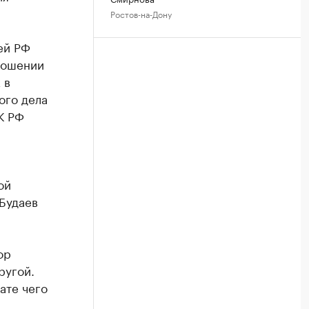
Ростов-на-Дону
ей РФ
ношении
 в
ого дела
К РФ
ой
Будаев
ор
ругой.
ате чего