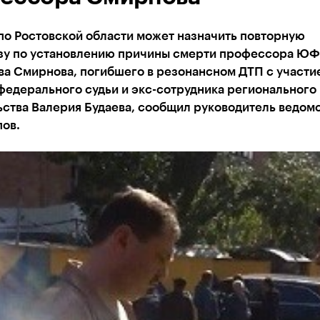
по Ростовской области может назначить повторную
зу по установлению причины смерти профессора ЮФ
ва Смирнова, погибшего в резонансном ДТП с участи
федерального судьи и экс-сотрудника регионального
ства Валерия Будаева, сообщил руководитель ведом
ов.