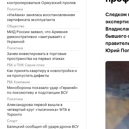
контролироваться Ормузский пролив
Политика
«ИжАвиа» занялась восстановлением
Следком 
сертификата эксплуатанта
эксперти
Общество
Владисла
МИД России заявил, что Армения
демонстративно «заигрывает» с
бывшего 
Украиной
правитель
Политика
Юрий Поп
Зачем инвестировать в торговые
пространства на первых этажах
РБК и ПИК Серия плюс
Как принять квартиру в новостройке и
не пропустить дефекты
РБК Компании
Минобороны показало удар «Гераней»
по локомотиву и подстанции ВСУ
Политика
Александрова первой вышла в
четвертый круг «тысячника» WTA в
Торонто
Спорт
Балицкий сообщил об ударе дрона ВСУ