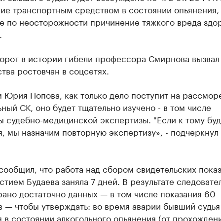
ние транспортным средством в состоянии опьянения,
е по неосторожности причинение тяжкого вреда здо
.
ворот в истории гибели профессора Смирнова вызвал
тва ростовчан в соцсетях.
 Юрия Попова, как только дело поступит на рассмор
ный СК, оно будет тщательно изучено - в том числе
 судебно-медицинской экспертизы. "Если к тому буд
я, мы назначим повторную экспертизу», - подчеркну
сообщил, что работа над сбором свидетельских пока
стием Будаева заняла 7 дней. В результате следовате
ано достаточно данных — в том числе показания 60
 — чтобы утверждать: во время аварии бывший судья
 в состоянии алкогольного опьянения (от прохожден