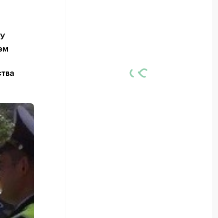
У
ем
ства