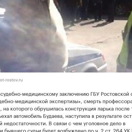
ot-rostov.ru
 судебно-медицинскому заключению ГБУ Ростовской 
дебно-медицинской экспертизы», смерть профессор
 на которого обрушилась конструкция ларька после т
ъехал автомобиль Будаева, наступила в результате ос
 недостаточности. В связи с чем уголовное дело в
 бывшего судьи будет возбуждено по ч. 2 ст. 264 УК