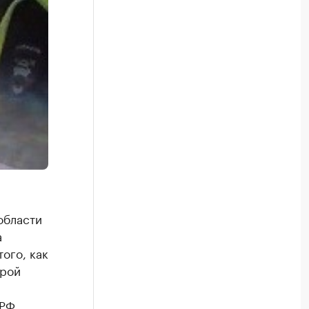
области
а
ого, как
трой
 РФ