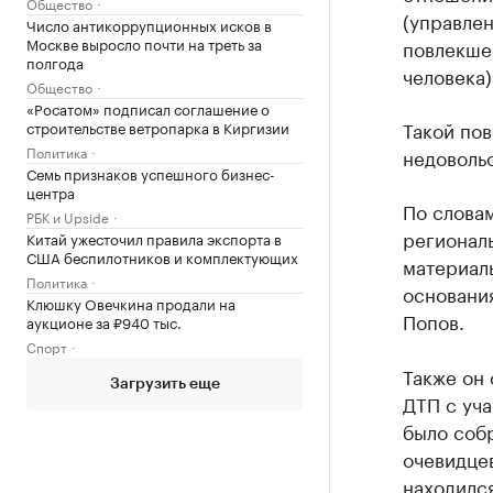
Общество
(управле
Число антикоррупционных исков в
Москве выросло почти на треть за
повлекше
полгода
человека)
Общество
«Росатом» подписал соглашение о
Такой по
строительстве ветропарка в Киргизии
Политика
недовольс
Семь признаков успешного бизнес-
центра
По словам
РБК и Upside
региональ
Китай ужесточил правила экспорта в
США беспилотников и комплектующих
материалы
Политика
основани
Клюшку Овечкина продали на
Попов.
аукционе за ₽940 тыс.
Спорт
Также он 
Загрузить еще
ДТП с уча
было собр
очевидцев
находился