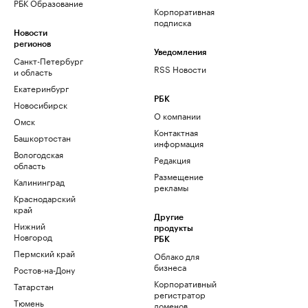
РБК Образование
Корпоративная
подписка
Новости
регионов
Уведомления
Санкт-Петербург
RSS Новости
и область
Екатеринбург
РБК
Новосибирск
О компании
Омск
Контактная
Башкортостан
информация
Вологодская
Редакция
область
Размещение
Калининград
рекламы
Краснодарский
край
Другие
Нижний
продукты
Новгород
РБК
Пермский край
Облако для
бизнеса
Ростов-на-Дону
Корпоративный
Татарстан
регистратор
Тюмень
доменов