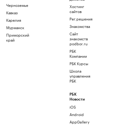
Черноземье
Хостинг
сайтов
Кавказ
Рег.решения
Карелия
Знакомства
Мурманск
Сайт
Приморский
знакомств
край
podbor.ru
РБК
Компании
РБК Курсы
Школа
управления
РБК
РБК
Новости
iOS
Android
AppGallery