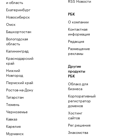
RSS Новости
и область
Екатеринбург
РБК
Новосибирск
О компании
Омск
Контактная
Башкортостан
информация
Вологодская
Редакция
область
Размещение
Калининград
рекламы
Краснодарский
край
Другие
Нижний
продукты
Новгород
РБК
Пермский край
Облако для
бизнеса
Ростов-на-Дону
Корпоративный
Татарстан
регистратор
Тюмень
доменов
Черноземье
Хостинг
сайтов
Кавказ
Рег.решения
Карелия
Знакомства
Мурманск