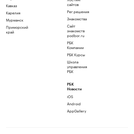
сайтов
Кавказ
Рег.решения
Карелия
Знакомства
Мурманск
Сайт
Приморский
знакомств
край
podbor.ru
РБК
Компании
РБК Курсы
Школа
управления
РБК
РБК
Новости
iOS
Android
AppGallery