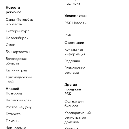
подписка
Новости
регионов
Уведомления
Санкт-Петербург
RSS Новости
и область
Екатеринбург
РБК
Новосибирск
О компании
Омск
Контактная
Башкортостан
информация
Вологодская
Редакция
область
Размещение
Калининград
рекламы
Краснодарский
край
Другие
Нижний
продукты
Новгород
РБК
Пермский край
Облако для
бизнеса
Ростов-на-Дону
Корпоративный
Татарстан
регистратор
Тюмень
доменов
Черноземье
Хостинг