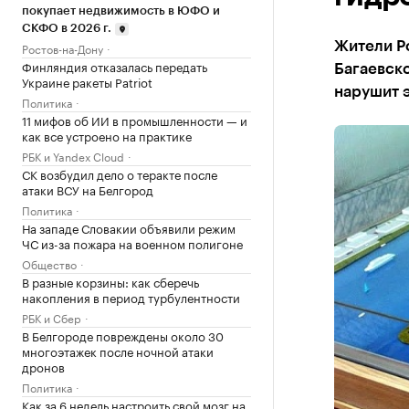
покупает недвижимость в ЮФО и
СКФО в 2026 г.
Жители Р
Ростов-на-Дону
Финляндия отказалась передать
Багаевско
Украине ракеты Patriot
нарушит 
Политика
11 мифов об ИИ в промышленности — и
как все устроено на практике
РБК и Yandex Cloud
СК возбудил дело о теракте после
атаки ВСУ на Белгород
Политика
На западе Словакии объявили режим
ЧС из-за пожара на военном полигоне
Общество
В разные корзины: как сберечь
накопления в период турбулентности
РБК и Сбер
В Белгороде повреждены около 30
многоэтажек после ночной атаки
дронов
Политика
Как за 6 недель настроить свой мозг на