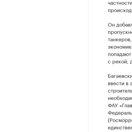
частности
происходи
Он добавл
пропускн
танкеров,
экономики
попадают 
с рекой, 
Багаевск
ввести в 
строитель
необходи
ФАУ «Глав
Федераль
(Росморре
единстве