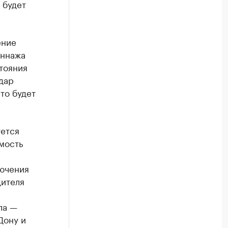
 будет
ение
оннажа
тояния
дар
что будет
уется
мость
лючения
дителя
ла —
Дону и