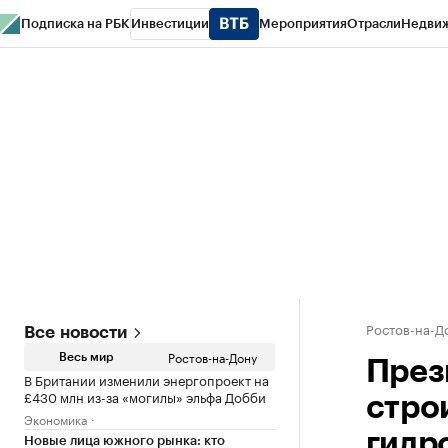
Подписка на РБК
Инвестиции
Мероприятия
Отрасли
Недви
РБК Курсы
РБК Life
Тренды
Визионеры
Национальные проекты
Горо
Спецпроекты СПб
Конференции СПб
Спецпроекты
Проверка конт
Ростов-на-Д
Все новости
Ростов-на-Дону
Весь мир
През
В Британии изменили энергопроект на
£430 млн из-за «могилы» эльфа Добби
стро
Экономика
гидр
Новые лица южного рынка: кто