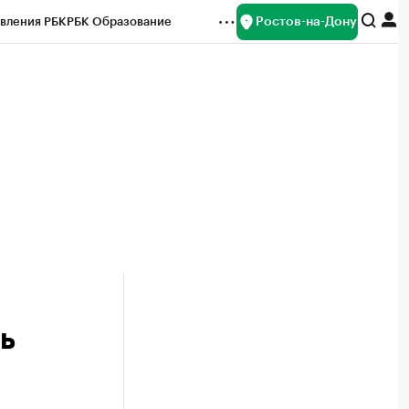
Ростов-на-Дону
вления РБК
РБК Образование
редитные рейтинги
Франшизы
Газета
ок наличной валюты
ь