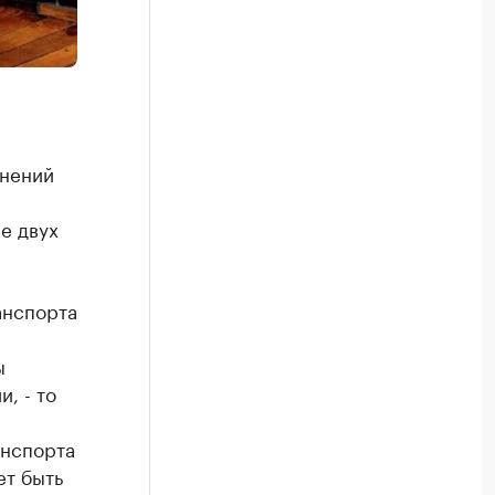
енений
е двух
анспорта
ы
, - то
анспорта
ет быть