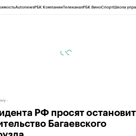
жимость
Autonews
РБК Компании
Телеканал
РБК Вино
Спорт
Школа упра
д
Стиль
Крипто
РБК Бизнес-среда
Дискуссионный клуб
Исследования
К
рагентов
Политика
Экономика
Бизнес
Технологии и медиа
Финансы
Рын
ону
идента РФ просят остановит
ительство Багаевского
оузла