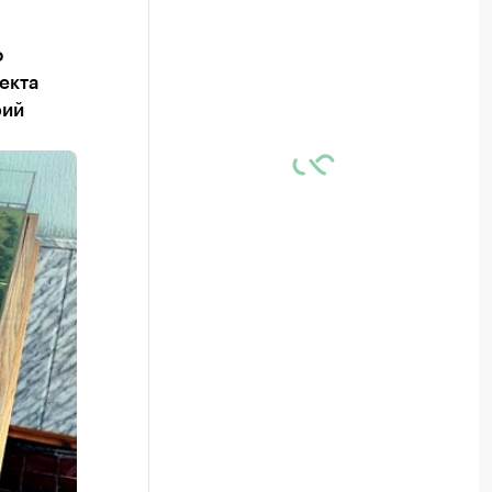
о
екта
рий