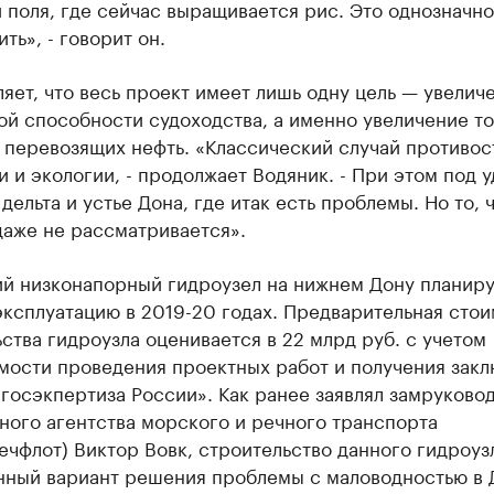
 поля, где сейчас выращивается рис. Это однозначно
ть», - говорит он.
яет, что весь проект имеет лишь одну цель — увелич
ой способности судоходства, а именно увеличение т
 перевозящих нефть. «Классический случай противос
 и экологии, - продолжает Водяник. - При этом под у
дельта и устье Дона, где итак есть проблемы. Но то, 
даже не рассматривается».
ий низконапорный гидроузел на нижнем Дону планир
эксплуатацию в 2019-20 годах. Предварительная стои
ства гидроузла оценивается в 22 млрд руб. с учетом
мости проведения проектных работ и получения зак
госэкпертиза России». Как ранее заявлял замруково
ного агентства морского и речного транспорта
чфлот) Виктор Вовк, строительство данного гидроуз
нный вариант решения проблемы с маловодностью в 