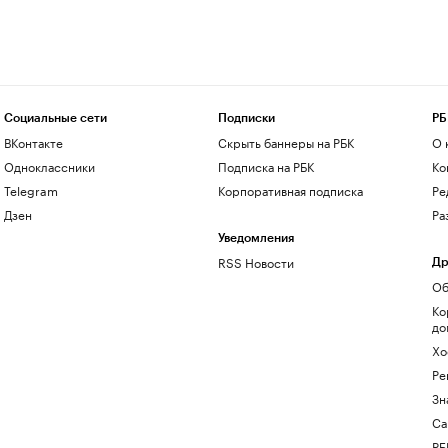
Социальные сети
Подписки
РБ
ВКонтакте
Скрыть баннеры на РБК
О 
Одноклассники
Подписка на РБК
Ко
Telegram
Корпоративная подписка
Ре
Дзен
Ра
Уведомления
RSS Новости
Др
Об
Ко
до
Хо
Ре
Зн
Са
РБ