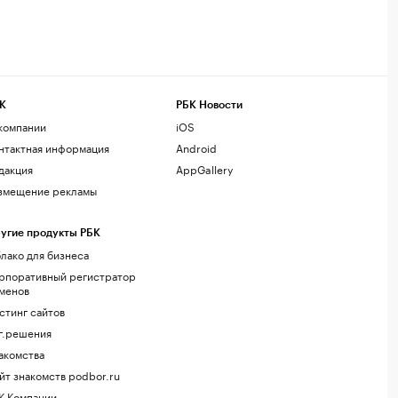
К
РБК Новости
компании
iOS
нтактная информация
Android
дакция
AppGallery
змещение рекламы
угие продукты РБК
лако для бизнеса
рпоративный регистратор
менов
стинг сайтов
г.решения
акомства
йт знакомств podbor.ru
К Компании