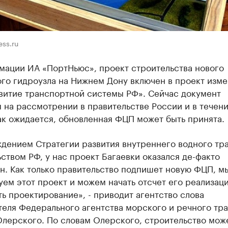
ess.ru
мации ИА «ПортНьюс», проект строительства нового
ого гидроузла на Нижнем Дону включен в проект изм
витие транспортной системы РФ». Сейчас документ
 на рассмотрении в правительстве России и в течени
ак ожидается, обновленная ФЦП может быть принята.
ждением Стратегии развития внутреннего водного тр
ством РФ, у нас проект Багаевки оказался де-факто
н. Как только правительство подпишет новую ФЦП, м
ем этот проект и можем начать отсчет его реализации
ть проектирование», - приводит агентство слова
теля Федерального агентства морского и речного тр
Олерского. По словам Олерского, строительство мож