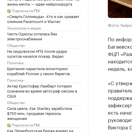
жизнь мечты — идеи нейрохирурга
Подписка на РБК
«Смерть Голливуда». Кто и как срывает
слияние Paramount и Warner
Фото: fedpr
Технологии и медиа
Часть Одессы осталась без
По инфор
электроснабжения
Общество
Багаевск
На саудовском НПЗ после удара
ФЦП «Раз
хуситов начался пожар. Видео
находится
Политика
недель, к
Британия нарастила мониторинг
кораблей России у своих берегов
Политика
«С утвер
Актер Кристофер Ламберт потерял
правитель
сознание во время автограф-сессии в
США
поддержа
Общество
зафиксиру
Сила цвета. Как Stanley заработала
есть нача
$750 млн, продавая термосы
женщинам
руководи
Подписка на РБК
Виктора 
Как Петербургская биржа влияет на