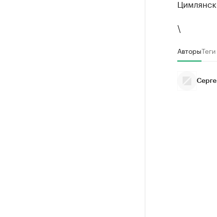
Цимлянск
\
Авторы
Теги
Серге