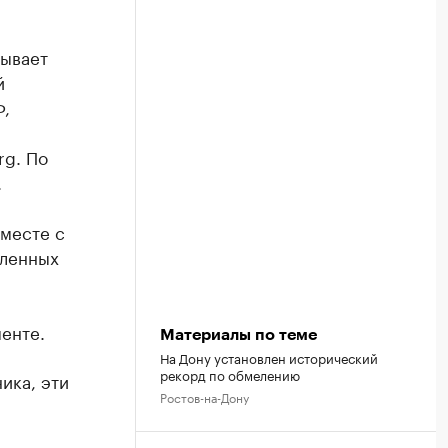
зывает
й
Ф,
rg. По
.
вместе с
еленных
енте.
Материалы по теме
На Дону установлен исторический
рекорд по обмелению
ика, эти
Ростов-на-Дону