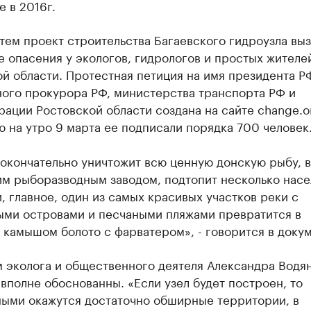
е в 2016г.
тем проект строительства Багаевского гидроузла вы
 опасения у экологов, гидрологов и простых жителе
й области. Протестная петиция на имя президента Р
ного прокурора РФ, министерства транспорта РФ и
ации Ростовской области создана на сайте change.o
 на утро 9 марта ее подписали порядка 700 человек
окончательно уничтожит всю ценную донскую рыбу, 
им рыборазводным заводом, подтопит несколько нас
и, главное, один из самых красивых участков реки с
ыми островами и песчаными пляжами превратится в
камышом болото с фарватером», - говорится в докум
 эколога и общественного деятеля Александра Водян
вполне обоснованны. «Если узел будет построен, то
ными окажутся достаточно обширные территории, в