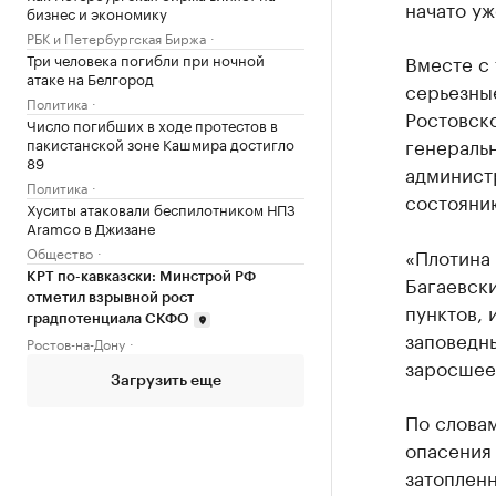
начато уж
бизнес и экономику
РБК и Петербургская Биржа
Три человека погибли при ночной
Вместе с 
атаке на Белгород
серьезные
Политика
Ростовско
Число погибших в ходе протестов в
генераль
пакистанской зоне Кашмира достигло
89
администр
Политика
состоянию
Хуситы атаковали беспилотником НПЗ
Aramco в Джизане
Общество
«Плотина 
КРТ по-кавказски: Минстрой РФ
Багаевск
отметил взрывной рост
пунктов, 
градпотенциала СКФО
заповедн
Ростов-на-Дону
заросшее 
Загрузить еще
По словам
опасения 
затоплен