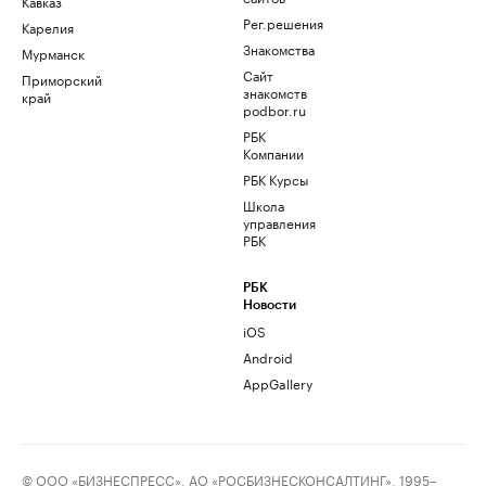
Кавказ
Рег.решения
Карелия
Знакомства
Мурманск
Сайт
Приморский
знакомств
край
podbor.ru
РБК
Компании
РБК Курсы
Школа
управления
РБК
РБК
Новости
iOS
Android
AppGallery
© ООО «БИЗНЕСПРЕСС», АО «РОСБИЗНЕСКОНСАЛТИНГ», 1995–