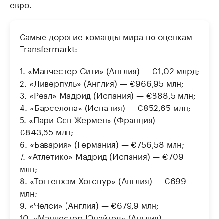
евро.
Самые дорогие команды мира по оценкам
Transfermarkt:
1. «Манчестер Сити» (Англия) — €1,02 млрд;
2. «Ливерпуль» (Англия) — €966,95 млн;
3. «Реал» Мадрид (Испания) — €888,5 млн;
4. «Барселона» (Испания) — €852,65 млн;
5. «Пари Сен-Жермен» (Франция) —
€843,65 млн;
6. «Бавария» (Германия) — €756,58 млн;
7. «Атлетико» Мадрид (Испания) — €709
млн;
8. «Тоттенхэм Хотспур» (Англия) — €699
млн;
9. «Челси» (Англия) — €679,9 млн;
10. «Манчестер Юнайтед» (Англия) —