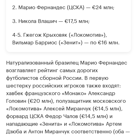
2. Марио Фернандес (ЦСКА) — €24 млн;
3. Никола Влашич — €17,5 млн;
4-5. Гжегож Крыховяк («Локомотив»),
Вильмар Барриос («Зенит») — по €16 млн.
Натурализованный бразилец Марио Фернандес
возглавляет рейтинг самых дорогих
футболистов сборной России. В первую
шестерку российских игроков также входят:
хавбек французского «Монако» Александр
Головин (€20 млн), полузащитник московского
«Локомотива» Алексей Миранчук (€14,5 млн),
форвард ЦСКА Федор Чалов (€14,5 млн) и
нападающие «Зенита» и «Локомотива» Артем
Дзюба и Антон Миранчук соответственно (оба —