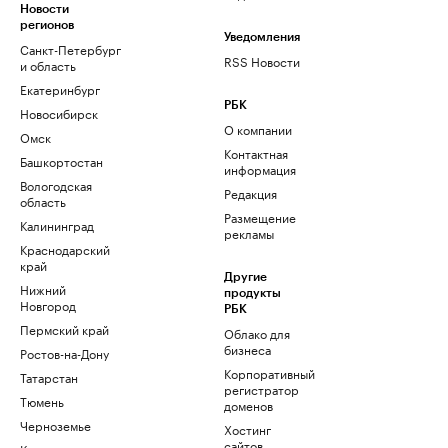
Новости
регионов
Уведомления
Санкт-Петербург
RSS Новости
и область
Екатеринбург
РБК
Новосибирск
О компании
Омск
Контактная
Башкортостан
информация
Вологодская
Редакция
область
Размещение
Калининград
рекламы
Краснодарский
край
Другие
Нижний
продукты
Новгород
РБК
Пермский край
Облако для
бизнеса
Ростов-на-Дону
Корпоративный
Татарстан
регистратор
Тюмень
доменов
Черноземье
Хостинг
сайтов