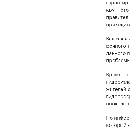
гарантиро
крупнотон
правител
приходитс
Как заявл
речного т
данного 
проблемы
Кроме тог
гидроузла
жителей о
гидросоо
несколько
По инфор
который о