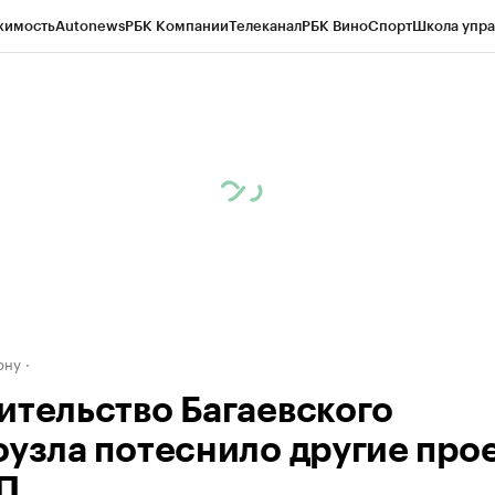
жимость
Autonews
РБК Компании
Телеканал
РБК Вино
Спорт
Школа упра
д
Стиль
Крипто
РБК Бизнес-среда
Дискуссионный клуб
Исследования
К
рагентов
Политика
Экономика
Бизнес
Технологии и медиа
Финансы
Рын
ону
ительство Багаевского
оузла потеснило другие про
П