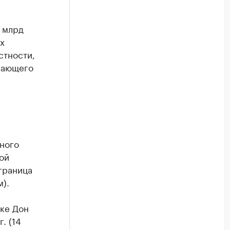
9 млрд
х
стности,
вающего
ного
ой
граница
).
еке Дон
. (14