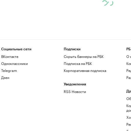
Социальные сети
Подписки
РБ
ВКонтакте
Скрыть баннеры на РБК
О 
Одноклассники
Подписка на РБК
Ко
Telegram
Корпоративная подписка
Ре
Дзен
Ра
Уведомления
RSS Новости
Др
Об
Ко
до
Хо
Ре
Зн