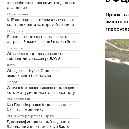
пересобирают программы под новую
реальность
Образование
Проект с
КНР сообщила о гибели двух человек в
вместо с
ходе инцидента на морской границе
гидроузл
Общество
Япония ответит на планы назвать
остров в России в честь Рихарда Зорге
Политика
Объявлен старт предзаказов на
гибридный кроссовер UMO 8
Авто
Обладатель Кубка Стэнли на
велосипеде сбил бегуна
Спорт
Отпуск без «сюрпризов»: пять вещей, о
которых туристы жалеют в аэропорту
РБК Компании
Как Петербургская биржа влияет на
бизнес и экономику
РБК и Петербургская Биржа
Дисквалифицированный за допинг
Заболотный перешел в клуб Басты