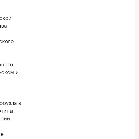
вской
два
–
ского
рного
ьском и
роузла в
отины,
рий.
ие