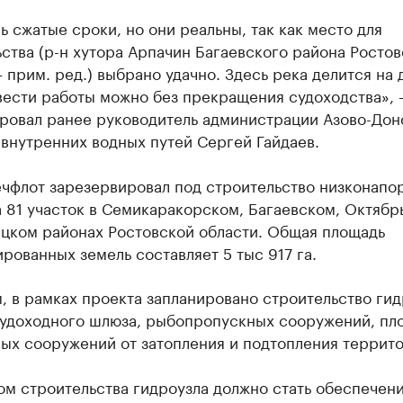
ь сжатые сроки, но они реальны, так как место для
ства (р-н хутора Арпачин Багаевского района Росто
– прим. ред.) выбрано удачно. Здесь река делится на 
вести работы можно без прекращения судоходства», 
ровал ранее руководитель администрации Азово-Дон
внутренних водных путей Сергей Гайдаев.
чфлот зарезервировал под строительство низконапо
 81 участок в Семикаракорском, Багаевском, Октябр
ецком районах Ростовской области. Общая площадь
рованных земель составляет 5 тыс 917 га.
 в рамках проекта запланировано строительство гид
судоходного шлюза, рыбопропускных сооружений, пл
ых сооружений от затопления и подтопления террито
ом строительства гидроузла должно стать обеспечен