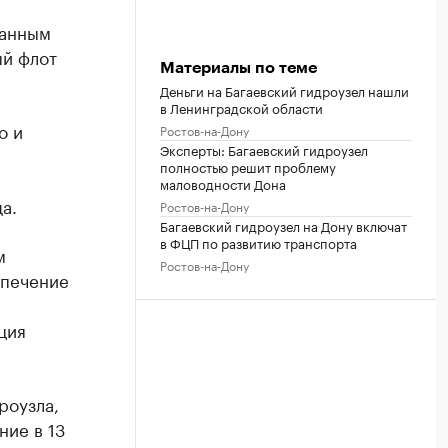
данным
ый флот
Материалы по теме
Деньги на Багаевский гидроузел нашли
в Ленинградской области
о и
Ростов-на-Дону
Эксперты: Багаевский гидроузел
я
полностью решит проблему
маловодности Дона
а.
Ростов-на-Дону
Багаевский гидроузел на Дону включат
в ФЦП по развитию транспорта
м
Ростов-на-Дону
спечение
ция
роузла,
ние в 13