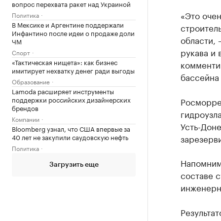
вопрос перехвата ракет над Украиной
«Это очен
Политика
В Мексике и Аргентине поддержали
строитель
Инфантино после идеи о продаже доли
области, 
ЧМ
рукава и 
Спорт
«Тактическая нищета»: как бизнес
комменти
имитирует нехватку денег ради выгоды
бассейна 
Образование
Lamoda расширяет инструменты
поддержки российских дизайнерских
Росморре
брендов
гидроузла
Компании
Усть-Дон
Bloomberg узнал, что США впервые за
40 лет не закупили саудовскую нефть
зарезерви
Политика
Напомним,
Загрузить еще
составе 
инженерн
Результат