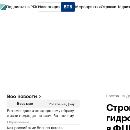
Подписка на РБК
Инвестиции
Мероприятия
Отрасли
Недви
РБК Курсы
РБК Life
Тренды
Визионеры
Национальные проекты
Горо
Спецпроекты СПб
Конференции СПб
Спецпроекты
Проверка конт
Ростов-на-Д
Все новости
Ростов-на-Дону
Весь мир
Стро
Рекомендации по здоровому образу
жизни подходят не всем. Вот почему
гидр
Образование
Как российские бизнес-школы
в ФЦ