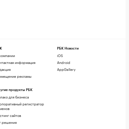
К
РБК Новости
компании
iOS
нтактная информация
Android
дакция
AppGallery
змещение рекламы
угие продукты РБК
лако для бизнеса
рпоративный регистратор
менов
стинг сайтов
г.решения
акомства