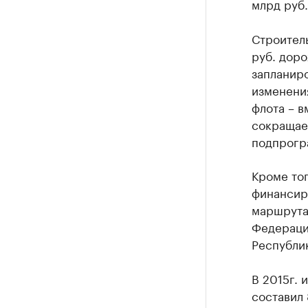
млрд руб.
Строитель
руб. доро
запланир
изменени
флота – в
сокращае
подпрогра
Кроме тог
финансир
маршрута
Федерации
Республик
В 2015г. 
составил 