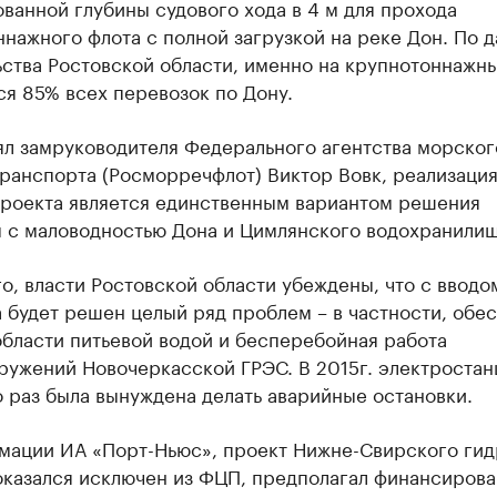
ванной глубины судового хода в 4 м для прохода
нажного флота с полной загрузкой на реке Дон. По 
ьства Ростовской области, именно на крупнотоннажн
я 85% всех перевозок по Дону.
ял замруководителя Федерального агентства морског
ранспорта (Росморречфлот) Виктор Вовк, реализаци
проекта является единственным вариантом решения
 с маловодностью Дона и Цимлянского водохранилищ
о, власти Ростовской области убеждены, что с вводо
 будет решен целый ряд проблем – в частности, обе
бласти питьевой водой и бесперебойная работа
ружений Новочеркасской ГРЭС. В 2015г. электростан
 раз была вынуждена делать аварийные остановки.
мации ИА «Порт-Ньюс», проект Нижне-Свирского гид
казался исключен из ФЦП, предполагал финансирова