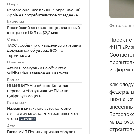
Спорт
Restore оценила влияние ограничений
Apple на потребительское поведение
Компании
Фото: cdnim
Российский хоккеист подписал новый
контракт в НХЛ на $2,2 млн
Проект ст
Спорт
ТАСС сообщило о найденных хакерами
ФЦП «Раз
документах об ударах ВСУ по
Соответс
терминалам
правитель
Политика
Атаки и эвакуации на объектах
информац
Wildberries. Главное на 7 августа
Бизнес
Как следу
ИНФИНИТУМ и «Альфа-Капитал»
федеральн
перевели обслуживание ПИФ на
цифровую модель
Нижне-Св
Компании
внесенны
Названы китайские авто, которые
Багаевско
лучше и хуже остальных защищены от
угона
млрд руб.
РАДИО
Авто
строитель
Глава МИД Польши призвал обсудить