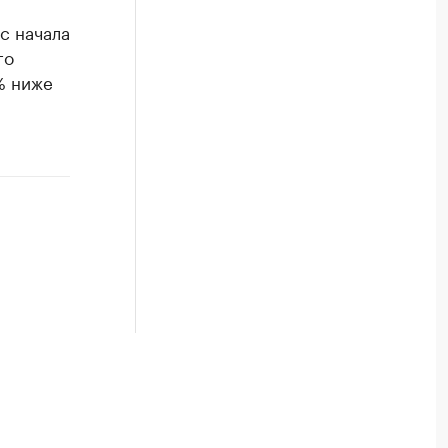
с начала
го
% ниже