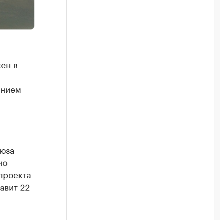
ен в
ением
люза
но
проекта
авит 22