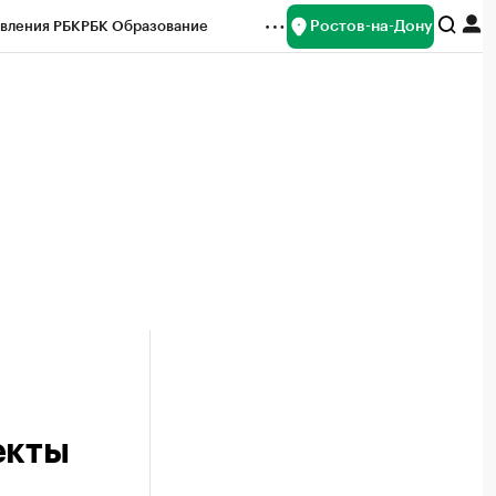
Ростов-на-Дону
вления РБК
РБК Образование
редитные рейтинги
Франшизы
Газета
ок наличной валюты
екты