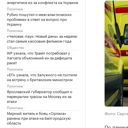
энергетике из-за конфликта на Украине
Политика
Рубио пошутил о межгалактических
проблемах в ответ на вопрос про
Украину
Политика
«Человек-паук: Новый день» за неделю
стал самым кассовым фильмом года
Общество
WP узнала, что Трамп потребовал у
Хегсета объяснений из-за дефицита
ракет
Политика
«ЕП» узнала, что Залужного не пустили
на встречу с британским министром
Политика
Ярославский губернатор сообщил о
перекрытии трассы на Москву из-за
атаки
Политика
Мирный житель и боец «Орлана»
Фото: Серге
ранены при атаке на Белгородскую
область
По данным