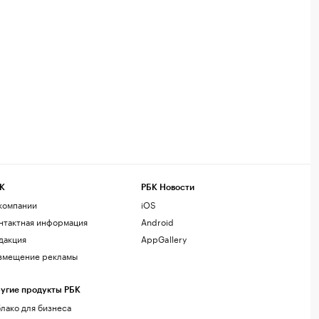
К
РБК Новости
компании
iOS
нтактная информация
Android
дакция
AppGallery
змещение рекламы
угие продукты РБК
лако для бизнеса