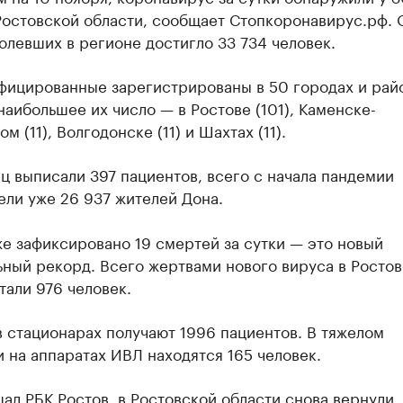
Ростовской области, сообщает Стопкоронавирус.рф.
олевших в регионе достигло 33 734 человек.
фицированные зарегистрированы в 50 городах и рай
наибольшее их число — в Ростове (101), Каменске-
м (11), Волгодонске (11) и Шахтах (11).
ц выписали 397 пациентов, всего с начала пандемии
ли уже 26 937 жителей Дона.
е зафиксировано 19 смертей за сутки — это новый
ный рекорд. Всего жертвами нового вируса в Росто
тали 976 человек.
 стационарах получают 1996 пациентов. В тяжелом
 на аппаратах ИВЛ находятся 165 человек.
щал
РБК Ростов, в Ростовской области снова вернули