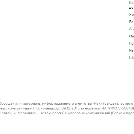
Ко
до
Хо
Ре
Зн
Са
РБ
РБ
Шк
ения и материалы информационного агентства «РБК» (свидетельство о 
овых коммуникаций (Роскомнадзор) 09.12.2015 за номером ИА №ФС77-63848) 
 связи, информационных технологий и массовых коммуникаций (Роскомнадз