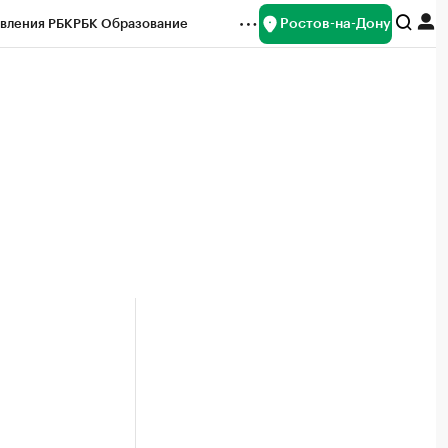
Ростов-на-Дону
вления РБК
РБК Образование
редитные рейтинги
Франшизы
Газета
ок наличной валюты