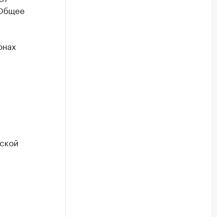
 Общее
онах
вской