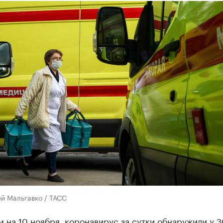
й Мальгавко / ТАСС
 на 10 ноября, коронавирус за сутки обнаружили у 3