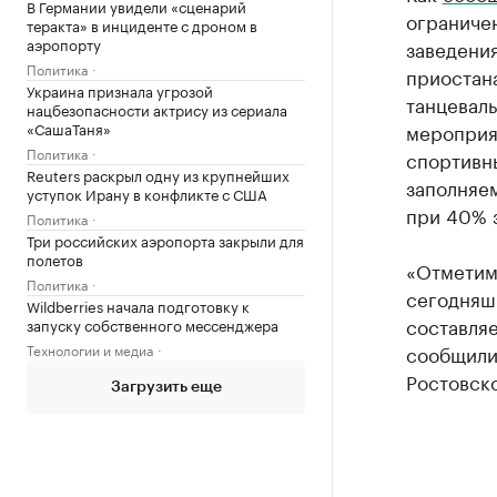
В Германии увидели «сценарий
ограничен
теракта» в инциденте с дроном в
аэропорту
заведения
Политика
приостана
Украина признала угрозой
танцеваль
нацбезопасности актрису из сериала
«СашаТаня»
мероприят
Политика
спортивн
Reuters раскрыл одну из крупнейших
заполняе
уступок Ирану в конфликте с США
при 40% 
Политика
Три российских аэропорта закрыли для
полетов
«Отметим
Политика
сегодняшн
Wildberries начала подготовку к
составляе
запуску собственного мессенджера
Технологии и медиа
сообщили
Ростовско
Загрузить еще