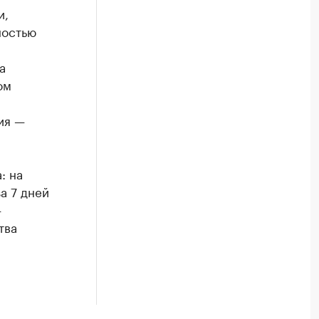
и,
ностью
а
ом
ия —
: на
а 7 дней
—
тва