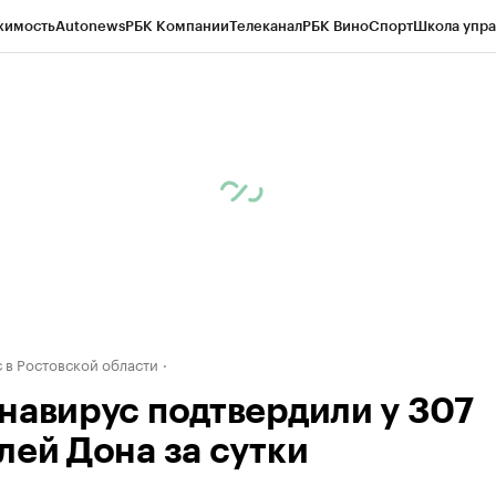
жимость
Autonews
РБК Компании
Телеканал
РБК Вино
Спорт
Школа упра
д
Стиль
Крипто
РБК Бизнес-среда
Дискуссионный клуб
Исследования
К
рагентов
Политика
Экономика
Бизнес
Технологии и медиа
Финансы
Рын
 в Ростовской области
навирус подтвердили у 307
лей Дона за сутки