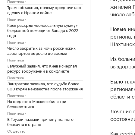
Политика
жителей 
Трамп объяснил, почему предпочитает
сделку с Ираном войне
число заб
Политика
Киев раскрыл «колоссальную сумму»
Новые ин
бюджетной помощи от Запада с 2022
года
региона, 
Политика
Шахтинско
Число закрытых за ночь российских
аэропортов выросло до восьми
Из больни
Политика
выздорове
Залужный заявил, что Киев исчерпал
ресурс вооружений в конфликте
Политика
Было такж
Лантратова заявила, что судьба более
региональ
300 курян неизвестна после вторжения
области с
Политика
На подлете к Москве сбили три
беспилотника
Лечение в
Политика
состоянии
В Грузии назвали причину полного
блэкаута в стране
Общество
Как
сооб