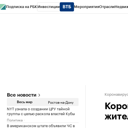
Подписка на РБК
Инвестиции
Мероприятия
Отрасли
Недви
РБК Курсы
РБК Life
Тренды
Визионеры
Национальные проекты
Горо
Спецпроекты СПб
Конференции СПб
Спецпроекты
Проверка конт
Коронавирус
Все новости
Ростов-на-Дону
Весь мир
Коро
NYT узнала о создании ЦРУ тайной
группы с целью раскола властей Кубы
жите
Политика
В американском штате объявили ЧС в