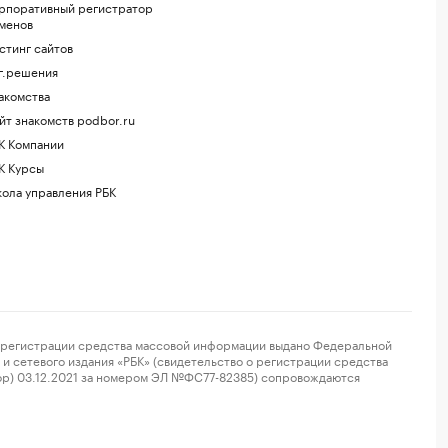
рпоративный регистратор
менов
стинг сайтов
г.решения
акомства
йт знакомств podbor.ru
К Компании
К Курсы
ола управления РБК
регистрации средства массовой информации выдано Федеральной
и сетевого издания «РБК» (свидетельство о регистрации средства
ор) 03.12.2021 за номером ЭЛ №ФС77-82385) сопровождаются