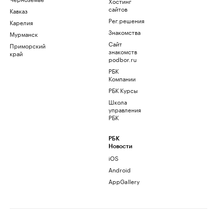
Хостинг
сайтов
Кавказ
Рег.решения
Карелия
Знакомства
Мурманск
Сайт
Приморский
знакомств
край
podbor.ru
РБК
Компании
РБК Курсы
Школа
управления
РБК
РБК
Новости
iOS
Android
AppGallery