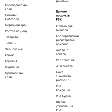
рекламы
Краснодарский
край
Другие
Нижний
продукты
Новгород
РБК
Пермский край
Облако для
бизнеса
Ростов-на-Дону
Корпоративный
Татарстан
регистратор
Тюмень
доменов
Черноземье
Хостинг
сайтов
Кавказ
Рег.решения
Карелия
Знакомства
Мурманск
Сайт
Приморский
знакомств
край
podbor.ru
РБК
Компании
РБК Курсы
Школа
управления
РБК