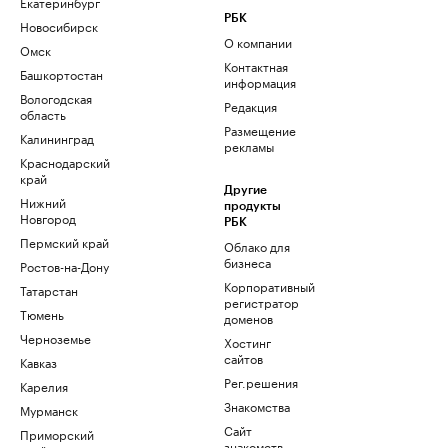
Екатеринбург
РБК
Новосибирск
О компании
Омск
Контактная
Башкортостан
информация
Вологодская
Редакция
область
Размещение
Калининград
рекламы
Краснодарский
край
Другие
Нижний
продукты
Новгород
РБК
Пермский край
Облако для
бизнеса
Ростов-на-Дону
Корпоративный
Татарстан
регистратор
Тюмень
доменов
Черноземье
Хостинг
сайтов
Кавказ
Рег.решения
Карелия
Знакомства
Мурманск
Сайт
Приморский
знакомств