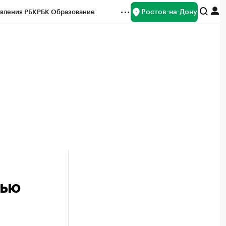
Ростов-на-Дону
вления РБК
РБК Образование
редитные рейтинги
Франшизы
Газета
ок наличной валюты
тью