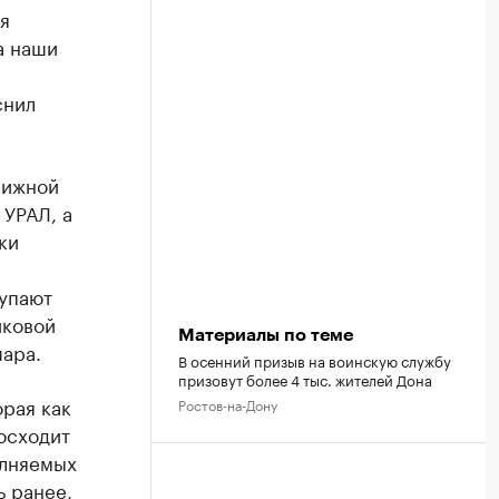
я
а наши
снил
вижной
 УРАЛ, а
ки
упают
иковой
Материалы по теме
шара.
В осенний призыв на воинскую службу
призовут более 4 тыс. жителей Дона
рая как
Ростов-на-Дону
осходит
олняемых
ь ранее,