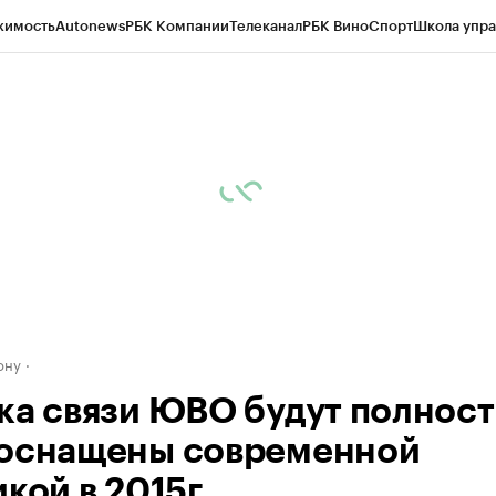
жимость
Autonews
РБК Компании
Телеканал
РБК Вино
Спорт
Школа упра
д
Стиль
Крипто
РБК Бизнес-среда
Дискуссионный клуб
Исследования
К
рагентов
Политика
Экономика
Бизнес
Технологии и медиа
Финансы
Рын
ону
ка связи ЮВО будут полнос
оснащены современной
кой в 2015г.