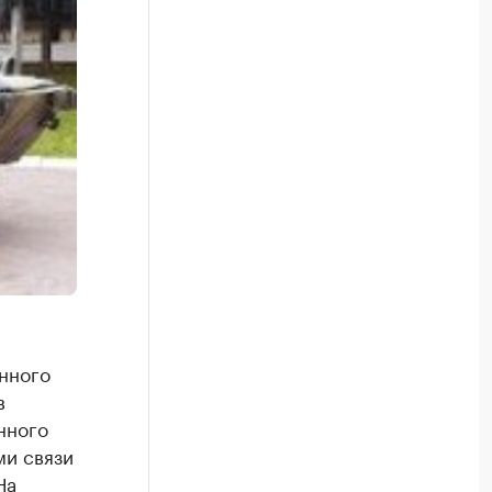
нного
в
нного
ми связи
На