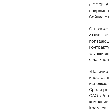
в СССР. В
современ
Сейчас эт
Он также 
связи ЮВ
попадающи
контракту
улучшивш
с дальней
«Наличие 
иностран
использов
Среди ро
ОАО «Рост
компании 
Кремлев.