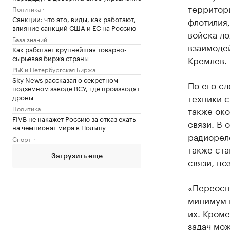
территор
Политика
Санкции: что это, виды, как работают,
флотилия,
влияние санкций США и ЕС на Россию
войска ло
База знаний
взаимодей
Как работает крупнейшая товарно-
сырьевая биржа страны
Кремлев.
РБК и Петербургская Биржа
Sky News рассказал о секретном
По его сл
подземном заводе ВСУ, где производят
техники с
дроны
Политика
также око
FIVB не накажет Россию за отказ ехать
связи. В
на чемпионат мира в Польшу
радиорел
Спорт
также ст
Загрузить еще
связи, по
«Переосн
минимум н
их. Кроме
задач мож