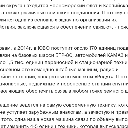
ии округа находится Черноморский флот и Каспийска
 а также различные воинские соединения. Поэтому н
жится одна из основных задач по организации их
ствия, заключающаяся в обеспечении связью», - поя
овам, в 2014г. в ЮВО поступит около 170 единиц под
вязи на базовых шасси БТР-80, автомобилей КАМАЗ и
ло 1,5 тыс. единиц переносной и стационарной техни
 основном это командно-штабные машины, радио и
ейные станции, аппаратные комплексы «Редут». Пост
ационарные, подвижные и переносные станции спутн
зволяющие обеспечить связь в любом точке земного 
ащение ведется на самую современную технику, кото
е уступает зарубежным аналогам, а зачастую и прев
 того, одна наша новая машина связи по объему вып
ет заменить 4-5 единиц техники, которая выпускалас