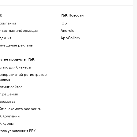
К
РБК Новости
компании
iOS
нтактная информация
Android
дакция
AppGallery
змещение рекламы
угие продукты РБК
лако для бизнеса
рпоративный регистратор
менов
стинг сайтов
г.решения
акомства
йт знакомств podbor.ru
К Компании
К Курсы
ола управления РБК