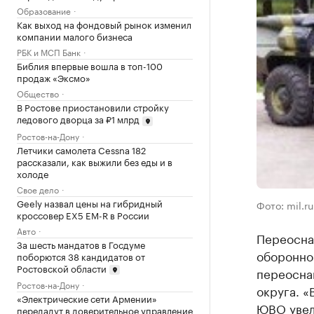
Образование
Как выход на фондовый рынок изменил
компании малого бизнеса
РБК и МСП Банк
Библия впервые вошла в топ-100
продаж «Эксмо»
Общество
В Ростове приостановили стройку
ледового дворца за ₽1 млрд
Ростов-на-Дону
Летчики самолета Cessna 182
рассказали, как выжили без еды и в
холоде
Свое дело
Geely назвал цены на гибридный
Фото: mil.ru
кроссовер EX5 EM-R в России
Авто
Переосна
За шесть мандатов в Госдуме
оборонног
поборются 38 кандидатов от
Ростовской области
переосна
Ростов-на-Дону
округа. «
«Электрические сети Армении»
ЮВО увел
передадут в доверительное управление