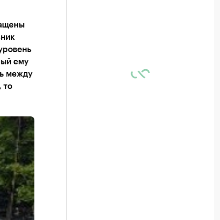
нащены
ьник
уровень
ный ему
зь между
 то