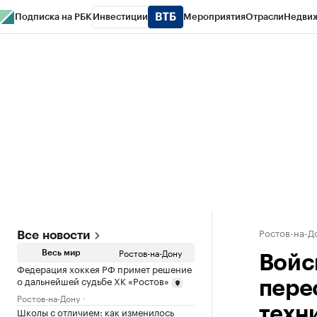
Подписка на РБК
Инвестиции
Мероприятия
Отрасли
Недви
РБК Курсы
РБК Life
Тренды
Визионеры
Национальные проекты
Горо
Спецпроекты СПб
Конференции СПб
Спецпроекты
Проверка конт
Ростов-на-Д
Все новости
Ростов-на-Дону
Весь мир
Войс
Федерация хоккея РФ примет решение
о дальнейшей судьбе ХК «Ростов»
пере
Ростов-на-Дону
техни
Школы с отличием: как изменилось