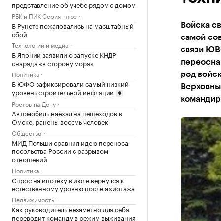
представление об учебе рядом с домом
РБК и ПИК Серия плюс
В Рунете пожаловались на масштабный
Войска с
сбой
самой сов
Технологии и медиа
связи ЮВ
В Японии заявили о запуске КНДР
снаряда «в сторону моря»
переосна
Политика
род войск
В ЮФО зафиксировали самый низкий
Верховны
уровень строительной инфляции
командир
Ростов-на-Дону
Автомобиль наехал на пешеходов в
Омске, ранены восемь человек
Общество
МИД Польши сравнил идею переноса
посольства России с разрывом
отношений
Политика
Спрос на ипотеку в июле вернулся к
естественному уровню после ажиотажа
Недвижимость
Как руководитель незаметно для себя
переводит команду в режим выживания