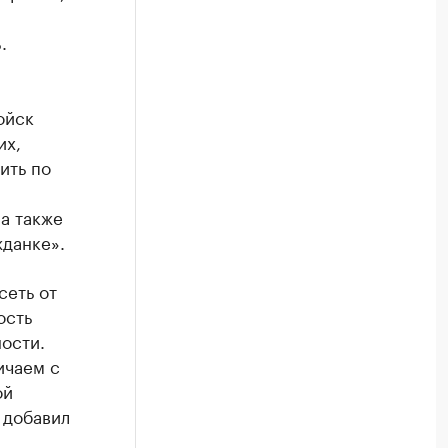
.
ойск
их,
ить по
а также
жданке».
сеть от
ость
ости.
ичаем с
ой
 добавил