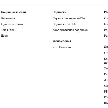
Социальные сети
Подписки
РБ
ВКонтакте
Скрыть баннеры на РБК
О 
Одноклассники
Подписка на РБК
Ко
Telegram
Корпоративная подписка
Ре
Дзен
Ра
Уведомления
RSS Новости
Др
Об
Ко
до
Хо
Ре
Зн
Са
РБ
РБ
Шк