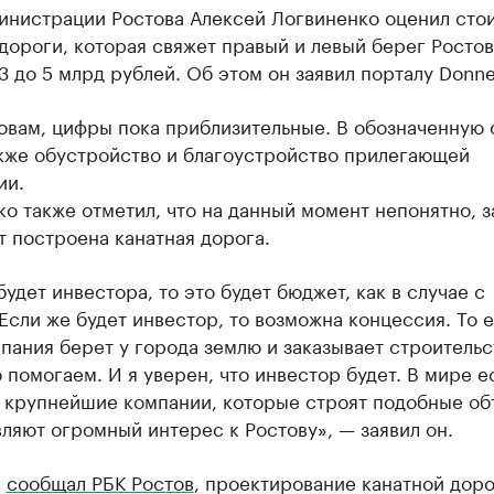
министрации Ростова Алексей Логвиненко оценил сто
дороги, которая свяжет правый и левый берег Ростов
3 до 5 млрд рублей. Об этом он заявил порталу Donne
ловам, цифры пока приблизительные. В обозначенную
акже обустройство и благоустройство прилегающей
ии.
о также отметил, что на данный момент непонятно, з
т построена канатная дорога.
будет инвестора, то это будет бюджет, как в случае с
Если же будет инвестор, то возможна концессия. То е
пания берет у города землю и заказывает строительс
 помогаем. И я уверен, что инвестор будет. В мире е
е крупнейшие компании, которые строят подобные об
ляют огромный интерес к Ростову», — заявил он.
е
сообщал РБК Ростов
, проектирование канатной дор