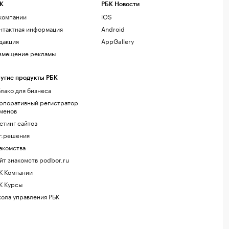
К
РБК Новости
компании
iOS
нтактная информация
Android
дакция
AppGallery
змещение рекламы
угие продукты РБК
лако для бизнеса
рпоративный регистратор
менов
стинг сайтов
г.решения
акомства
йт знакомств podbor.ru
К Компании
К Курсы
ола управления РБК