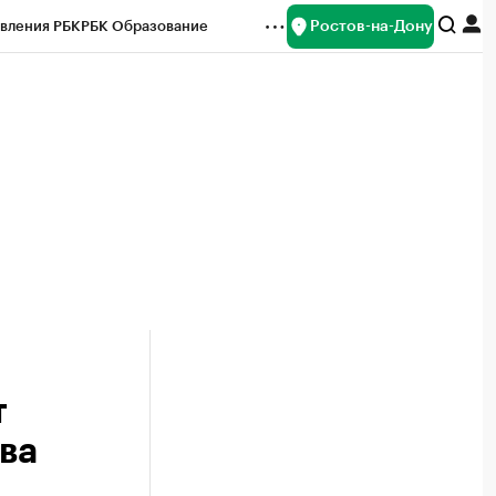
Ростов-на-Дону
вления РБК
РБК Образование
редитные рейтинги
Франшизы
Газета
ок наличной валюты
т
ва