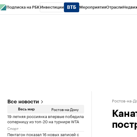
Подписка на РБК
Инвестиции
Мероприятия
Отрасли
Недви
РБК Курсы
РБК Life
Тренды
Визионеры
Национальные проекты
Горо
Спецпроекты СПб
Конференции СПб
Спецпроекты
Проверка конт
Ростов-на-Д
Все новости
Ростов-на-Дону
Весь мир
Кана
19-летняя россиянка впервые победила
соперницу из топ-20 на турнире WTA
пост
Спорт
Пентагон показал 16 новых записей с