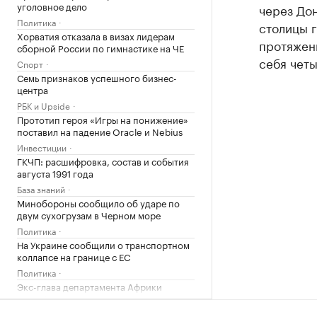
уголовное дело
через Дон
Политика
столицы г
Хорватия отказала в визах лидерам
протяженн
сборной России по гимнастике на ЧЕ
себя четы
Спорт
Семь признаков успешного бизнес-
центра
РБК и Upside
Прототип героя «Игры на понижение»
поставил на падение Oracle и Nebius
Инвестиции
ГКЧП: расшифровка, состав и события
августа 1991 года
База знаний
Минобороны сообщило об ударе по
двум сухогрузам в Черном море
Политика
На Украине сообщили о транспортном
коллапсе на границе с ЕС
Политика
Экс-глава департамента Африки
российского МИДа умер на 72-м году
жизни