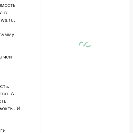
имость
а в
ws.ru.
 сумму
а чей
сть,
тво. А
сть
ъекты. И
оги