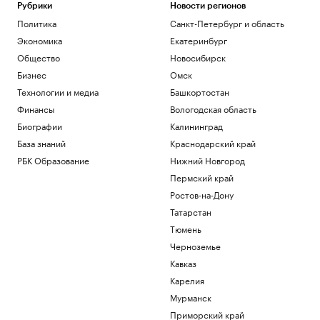
Рубрики
Новости регионов
Общество
Bloomberg узнал о росте импорта
Политика
Санкт-Петербург и область
нефти Китаем
Экономика
Екатеринбург
Экономика
Общество
Новосибирск
Пентагон опубликовал 16 новых видео
Бизнес
Омск
с неопознанными летающими
объектами
Технологии и медиа
Башкортостан
Общество
Финансы
Вологодская область
Трамп заявил, что победитель гонки ИИ
Биографии
Калининград
станет лидером
База знаний
Краснодарский край
Технологии и медиа
РБК Образование
Нижний Новгород
Porsche SE призвал Volkswagen
сократить расходы
Пермский край
Общество
Ростов-на-Дону
Татарстан
Загрузить еще
Тюмень
Черноземье
Кавказ
Карелия
Мурманск
Приморский край