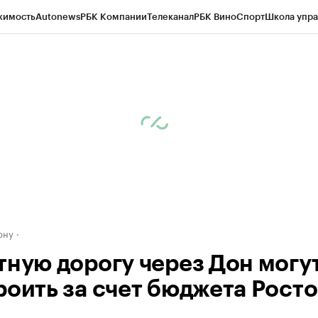
жимость
Autonews
РБК Компании
Телеканал
РБК Вино
Спорт
Школа упра
д
Стиль
Крипто
РБК Бизнес-среда
Дискуссионный клуб
Исследования
К
рагентов
Политика
Экономика
Бизнес
Технологии и медиа
Финансы
Рын
ону
тную дорогу через Дон могу
роить за счет бюджета Росто