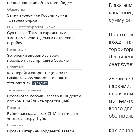
неопознанными объектами. Видео
Глава ад
Общество
канатной 
Зачем экономике России нужна
сумму от 
товарная биржа
РБК и Петербургская Биржа
Суд назвал Трампа «временным
По его с
жильцом» Белого дома и остановил
входят т
стройку
территор
Политика
Зеленский впервые за время
Логвиненк
президентства прибыл в Сербию
счет буде
Политика
Как перейти «порог недоверия»:
«Если не 
Слащева и Wylsacom — о новых
технологиях
парками. 
РАДИО
Технологии и медиа
некая ком
Посольство России назвало инцидент с
мы чем-то
дроном в Лейпциге провокацией
всего дв
Политика
Рубио рассказал, как США затягивают
обе прояв
«петлю» вокруг Кубы
Политика
Как ране
Против Катерины Гордеевой завели