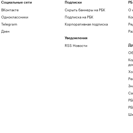
Социальные сети
Подписки
РБ
ВКонтакте
Скрыть баннеры на РБК
О 
Одноклассники
Подписка на РБК
Ко
Telegram
Корпоративная подписка
Ре
Дзен
Ра
Уведомления
RSS Новости
Др
Об
Ко
до
Хо
Ре
Зн
Са
РБ
РБ
Шк