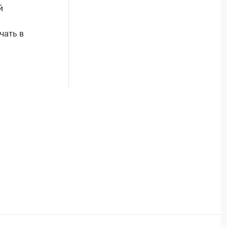
й
чать в