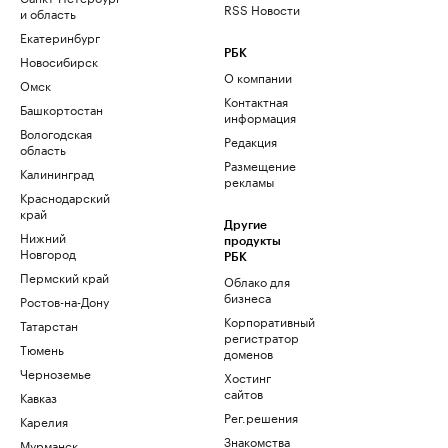
RSS Новости
и область
Екатеринбург
РБК
Новосибирск
О компании
Омск
Контактная
Башкортостан
информация
Вологодская
Редакция
область
Размещение
Калининград
рекламы
Краснодарский
край
Другие
Нижний
продукты
Новгород
РБК
Пермский край
Облако для
бизнеса
Ростов-на-Дону
Корпоративный
Татарстан
регистратор
Тюмень
доменов
Черноземье
Хостинг
сайтов
Кавказ
Рег.решения
Карелия
Знакомства
Мурманск