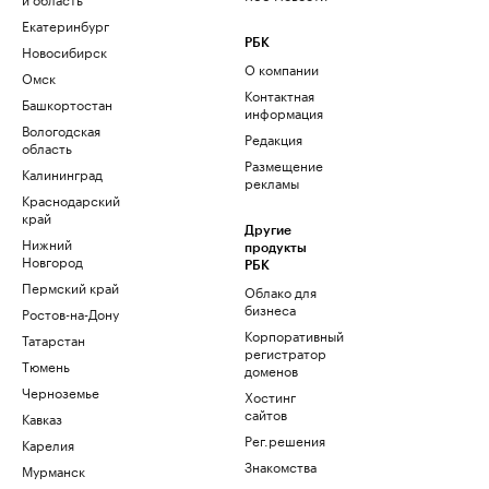
Екатеринбург
РБК
Новосибирск
О компании
Омск
Контактная
Башкортостан
информация
Вологодская
Редакция
область
Размещение
Калининград
рекламы
Краснодарский
край
Другие
Нижний
продукты
Новгород
РБК
Пермский край
Облако для
бизнеса
Ростов-на-Дону
Корпоративный
Татарстан
регистратор
Тюмень
доменов
Черноземье
Хостинг
сайтов
Кавказ
Рег.решения
Карелия
Знакомства
Мурманск