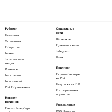
Рубрики
Социальные
сети
Политика
ВКонтакте
Экономика
Одноклассники
Общество
Telegram
Бизнес
Дзен
Технологии и
медиа
Финансы
Подписки
Скрыть баннеры
Биографии
на РБК
База знаний
Подписка на РБК
РБК Образование
Корпоративная
подписка
Новости
регионов
Уведомления
Санкт-Петербург
RSS Новости
и область