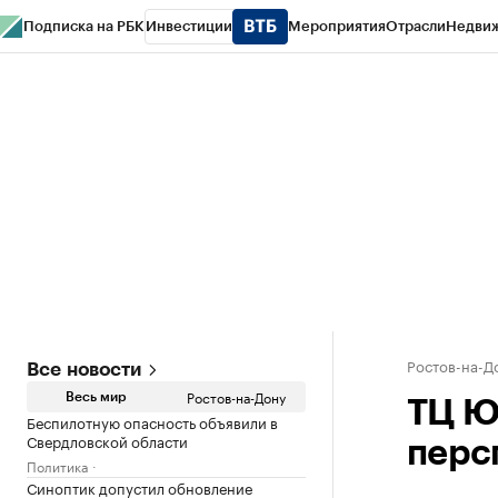
Подписка на РБК
Инвестиции
Мероприятия
Отрасли
Недви
РБК Курсы
РБК Life
Тренды
Визионеры
Национальные проекты
Горо
Спецпроекты СПб
Конференции СПб
Спецпроекты
Проверка конт
Ростов-на-Д
Все новости
Ростов-на-Дону
Весь мир
ТЦ Ю
Беспилотную опасность объявили в
Свердловской области
перс
Политика
Синоптик допустил обновление