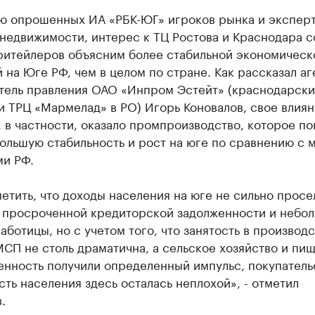
ю опрошенных ИА «РБК-ЮГ» игроков рынка и эксперт
недвижимости, интерес к ТЦ Ростова и Краснодара с
ритейлеров объясним более стабильной экономическ
 на Юге РФ, чем в целом по стране. Как рассказал аг
тель правления ОАО «Инпром Эстейт» (краснодарски
и ТРЦ «Мармелад» в РО) Игорь Коновалов, свое влиян
 в частности, оказало промпроизводство, которое по
ольшую стабильность и рост на юге по сравнению с 
ми РФ.
етить, что доходы населения на юге не сильно просел
т просроченной кредиторской задолженности и небо
аботицы, но с учетом того, что занятость в производ
СП не столь драматична, а сельское хозяйство и пи
нность получили определенный импульс, покупатель
ть населения здесь осталась неплохой», - отметил
.