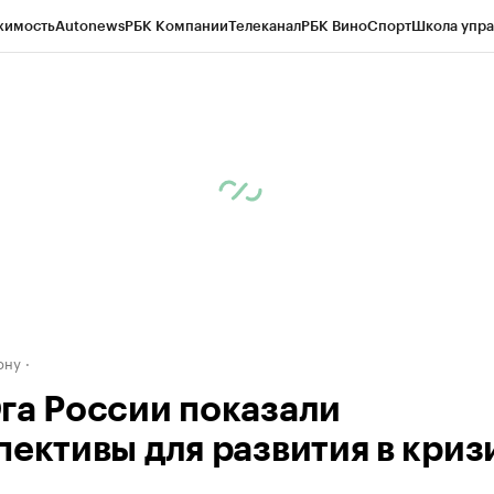
жимость
Autonews
РБК Компании
Телеканал
РБК Вино
Спорт
Школа упра
д
Стиль
Крипто
РБК Бизнес-среда
Дискуссионный клуб
Исследования
К
рагентов
Политика
Экономика
Бизнес
Технологии и медиа
Финансы
Рын
ону
га России показали
пективы для развития в криз