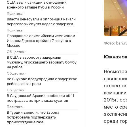
США ввели санкции в отношении
военного атташе Кубы в России
Политика
Власти Венесуэлы и оппозиция начали
переговоры спустя неделю задержки
Политика
Прощание с олимпийским чемпионом
Иваном Едешко пройдет 7 августа в
Фото: bsn.r
Москве
Общество
В США в аэропорту задержали
Южная эк
мужчину, угрожавшего взорвать бомбу
на рейсе
Несмотря
Общество
населени
Во Внуково предупредили о задержках
рейсов из-за грозы
отечеств
Общество
компании 
В Саудовской Аравии сообщили об 11
2015г. ср
пострадавших при атаках хуситов
место сре
Политика
В Турции заявили, что Европа
экспанси
потребовала подтверждать
среди гор
происхождение газа