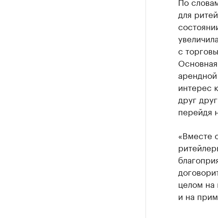
По слова
для ритей
состояни
увеличил
с торгов
Основная
арендной
интерес 
друг друг
перейдя н
«Вместе с
ритейлер
благоприя
договорит
целом на 
и на прим