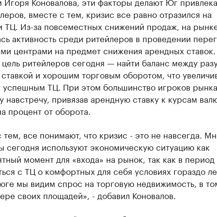
м Игоря Коновалова, эти факторы делают Юг привлек
леров, вместе с тем, кризис все равно отразился на
и ТЦ. Из-за повсеместных снижений продаж, на рынк
ась активность среди ритейлеров в проведении пере
ыми центрами на предмет снижения арендных ставок.
 цель ритейлеров сегодня — найти баланс между раз
 ставкой и хорошим торговым оборотом, что увеличи
к успешным ТЦ. При этом большинство игроков рынк
у навстречу, привязав арендную ставку к курсам валю
а процент от оборота.
 тем, все понимают, что кризис - это не навсегда. М
ы сегодня используют экономическую ситуацию как
тный момент для «входа» на рынок, так как в период
ься с ТЦ о комфортных для себя условиях гораздо ле
юге мы видим спрос на торговую недвижимость, в то
ере своих площадей», - добавил Коновалов.