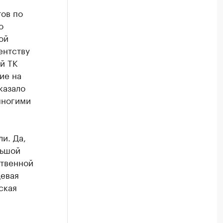
ов по
о
ой
ентству
й ТК
ие на
казало
многими
и. Да,
льшой
ственной
щевая
ская