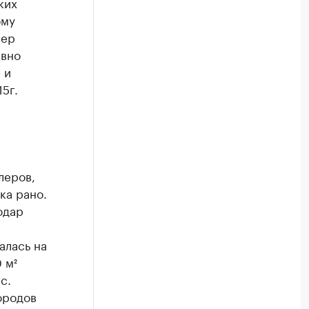
ких
ому
мер
ивно
 и
5г.
леров,
ка рано.
одар
алась на
 м²
с.
городов