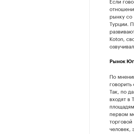
Если гово
отношени
рынку со
Турции. П
развивают
Koton, cв
озвучивал
Рынок Юга
По мнени
говорить 
Так, по д
входят в 
площадями
первом ме
торговой 
человек, 