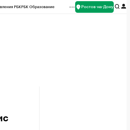
Ростов-на-Дону
вления РБК
РБК Образование
редитные рейтинги
Франшизы
Газета
ок наличной валюты
ис