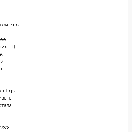
том, что
рее
их ТЦ.
е,
ки
ы
er Ego
ивы в
стала
ихся