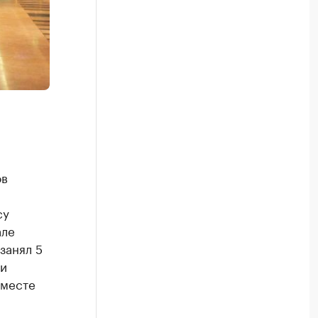
ов
су
але
занял 5
 и
 месте