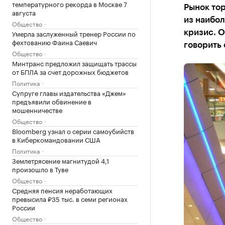
температурного рекорда в Москве 7
Рынок то
августа
из наибол
Общество
Умерла заслуженный тренер России по
кризис. О
фехтованию Фаина Саевич
говорить 
Общество
Минтранс предложил защищать трассы
от БПЛА за счет дорожных бюджетов
Политика
Супруге главы издательства «Джем»
предъявили обвинение в
мошенничестве
Общество
Bloomberg узнал о серии самоубийств
в Киберкомандовании США
Политика
Землетрясение магнитудой 4,1
произошло в Туве
Общество
Средняя пенсия неработающих
превысила ₽35 тыс. в семи регионах
России
Общество