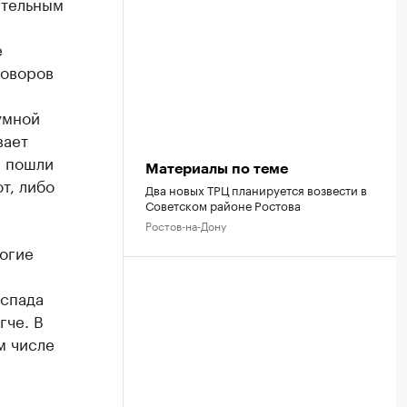
ательным
е
говоров
умной
вает
а пошли
Материалы по теме
т, либо
Два новых ТРЦ планируется возвести в
Советском районе Ростова
Ростов-на-Дону
ногие
 спада
гче. В
м числе