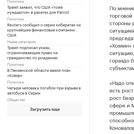
Политика
Трамп заявил, что США «тоже
По мнени
нуждаются» в ракетах для Patriot
торговой 
Политика
стороны 
Reuters сообщил о серии кибератак на
ситуацией
крупнейшие финансовые компании
США
председа
Новая категория
«Хозяин» 
Трамп подписал указы,
ситуацию,
ограничивающие право на
гражданство по рождению
гораздо б
Политика
субъекта
В Пензенской области ввели план
«Ковер»
«Надо отм
Политика
Четыре человека погибли при взрыве в
есть рос
автобусе в Сирии
рост безр
Общество
сфере и М
Загрузить еще
промышле
способнос
Коновалов