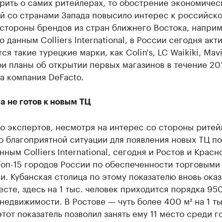
рить о самих ритейлерах, то обострение экономичес
й со странами Запада повысило интерес к российск
 стороны брендов из стран ближнего Востока, напри
о данным Colliers International, в России сегодня акт
ся такие турецкие марки, как Colin's, LC Waikiki, Mavi
ои планы об открытии первых магазинов в течение 201
а компания DeFacto.
 не готов к новым ТЦ
ю экспертов, несмотря на интерес со стороны ритей
о благоприятной ситуации для появления новых ТЦ по
анным Colliers International, сегодня и Ростов и Красн
Топ-15 городов России по обеспеченности торговыми
. Кубанская столица по этому показателю вновь оказ
сте, здесь на 1 тыс. человек приходится порядка 950
недвижимости. В Ростове — чуть более 400 м² на 1 ты
этот показатель позволил занять ему 11 место среди 