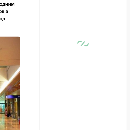
 одним
ов в
од