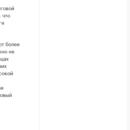
нговой
 что
ге
ют более
жно не
ицах
них
сокой
ря
говый