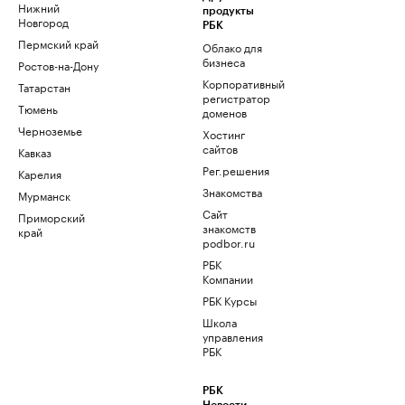
Нижний
продукты
Новгород
РБК
Пермский край
Облако для
бизнеса
Ростов-на-Дону
Корпоративный
Татарстан
регистратор
Тюмень
доменов
Черноземье
Хостинг
сайтов
Кавказ
Рег.решения
Карелия
Знакомства
Мурманск
Сайт
Приморский
знакомств
край
podbor.ru
РБК
Компании
РБК Курсы
Школа
управления
РБК
РБК