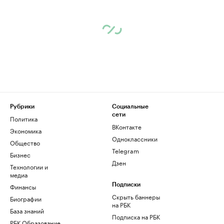
Рубрики
Социальные
сети
Политика
ВКонтакте
Экономика
Одноклассники
Общество
Telegram
Бизнес
Дзен
Технологии и
медиа
Финансы
Подписки
Скрыть баннеры
Биографии
на РБК
База знаний
Подписка на РБК
РБК Образование