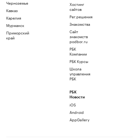
Черноземье
Хостинг
сайтов
Кавказ
Рег.решения
Карелия
Знакомства
Мурманск
Сайт
Приморский
знакомств
край
podbor.ru
РБК
Компании
РБК Курсы
Школа
управления
РБК
РБК
Новости
iOS
Android
AppGallery