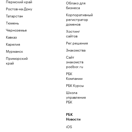
Пермский край
Облако для
бизнеса
Ростов-на-Дону
Корпоративный
Татарстан
регистратор
Тюмень
доменов
Черноземье
Хостинг
сайтов
Кавказ
Рег.решения
Карелия
Знакомства
Мурманск
Сайт
Приморский
знакомств
край
podbor.ru
РБК
Компании
РБК Курсы
Школа
управления
РБК
РБК
Новости
iOS