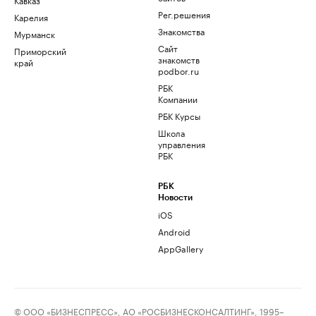
Рег.решения
Карелия
Знакомства
Мурманск
Сайт
Приморский
знакомств
край
podbor.ru
РБК
Компании
РБК Курсы
Школа
управления
РБК
РБК
Новости
iOS
Android
AppGallery
© ООО «БИЗНЕСПРЕСС», АО «РОСБИЗНЕСКОНСАЛТИНГ», 1995–